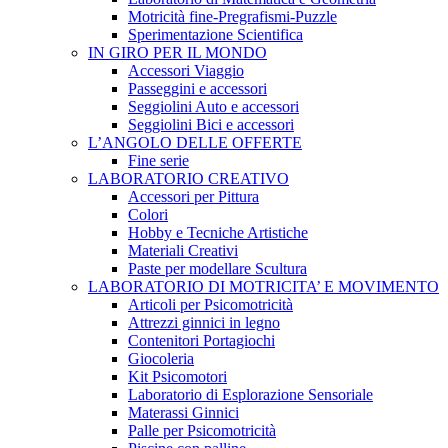
Motricità fine-Pregrafismi-Puzzle
Sperimentazione Scientifica
IN GIRO PER IL MONDO
Accessori Viaggio
Passeggini e accessori
Seggiolini Auto e accessori
Seggiolini Bici e accessori
L’ANGOLO DELLE OFFERTE
Fine serie
LABORATORIO CREATIVO
Accessori per Pittura
Colori
Hobby e Tecniche Artistiche
Materiali Creativi
Paste per modellare Scultura
LABORATORIO DI MOTRICITA’ E MOVIMENTO
Articoli per Psicomotricità
Attrezzi ginnici in legno
Contenitori Portagiochi
Giocoleria
Kit Psicomotori
Laboratorio di Esplorazione Sensoriale
Materassi Ginnici
Palle per Psicomotricità