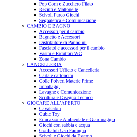
Pop Corn e Zucchero Filato
Recinti e Mattonelle
Scivoli Parco Giochi
Segnaletica e Comunicazione
CAMBIO E BAGNO
Accessori per il cambio
Bagnetto e Accessori
Distributore di Pannolini
Fasciatoi e accessori per il cambio
Vasini e Riduttori WC
Zona Cambio
CANCELLERIA
Accessori Ufficio e Cancelleria
Carta e cartoncini
Colle Polveri Materie Prime
Imballaggi
Lavagne e Comunicazione
Scrittura e Disegno Tecnico
GIOCARE ALL’APERTO
Cavalcabili
Cubic Toy
Educazione Ambientale e Giardinaggio
Giochi con sabbia e acqua
Gonfiabili Uso Famiglia
Scivoli e Giochi da Esterno