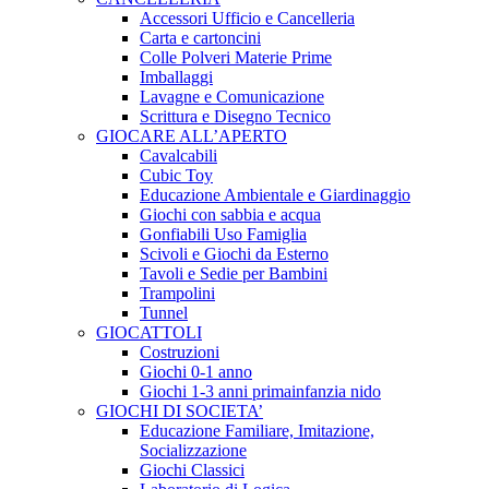
Accessori Ufficio e Cancelleria
Carta e cartoncini
Colle Polveri Materie Prime
Imballaggi
Lavagne e Comunicazione
Scrittura e Disegno Tecnico
GIOCARE ALL’APERTO
Cavalcabili
Cubic Toy
Educazione Ambientale e Giardinaggio
Giochi con sabbia e acqua
Gonfiabili Uso Famiglia
Scivoli e Giochi da Esterno
Tavoli e Sedie per Bambini
Trampolini
Tunnel
GIOCATTOLI
Costruzioni
Giochi 0-1 anno
Giochi 1-3 anni primainfanzia nido
GIOCHI DI SOCIETA’
Educazione Familiare, Imitazione,
Socializzazione
Giochi Classici