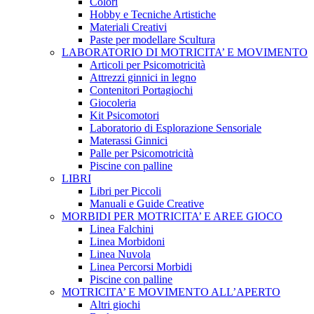
Colori
Hobby e Tecniche Artistiche
Materiali Creativi
Paste per modellare Scultura
LABORATORIO DI MOTRICITA’ E MOVIMENTO
Articoli per Psicomotricità
Attrezzi ginnici in legno
Contenitori Portagiochi
Giocoleria
Kit Psicomotori
Laboratorio di Esplorazione Sensoriale
Materassi Ginnici
Palle per Psicomotricità
Piscine con palline
LIBRI
Libri per Piccoli
Manuali e Guide Creative
MORBIDI PER MOTRICITA’ E AREE GIOCO
Linea Falchini
Linea Morbidoni
Linea Nuvola
Linea Percorsi Morbidi
Piscine con palline
MOTRICITA’ E MOVIMENTO ALL’APERTO
Altri giochi