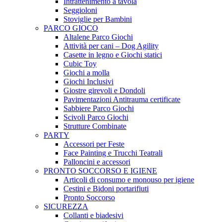
Intrattenimento a tavola
Seggioloni
Stoviglie per Bambini
PARCO GIOCO
Altalene Parco Giochi
Attività per cani – Dog Agility
Casette in legno e Giochi statici
Cubic Toy
Giochi a molla
Giochi Inclusivi
Giostre girevoli e Dondoli
Pavimentazioni Antitrauma certificate
Sabbiere Parco Giochi
Scivoli Parco Giochi
Strutture Combinate
PARTY
Accessori per Feste
Face Painting e Trucchi Teatrali
Palloncini e accessori
PRONTO SOCCORSO E IGIENE
Articoli di consumo e monouso per igiene
Cestini e Bidoni portarifiuti
Pronto Soccorso
SICUREZZA
Collanti e biadesivi