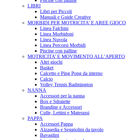
Piscine con palline
LIBRI
Libri per Piccoli
Manuali e Guide Creative
MORBIDI PER MOTRICITA’ E AREE GIOCO
Linea Falchini
Linea Morbidoni
Linea Nuvola
Linea Percorsi Morbidi
Piscine con palline
MOTRICITA’ E MOVIMENTO ALL’APERTO
Altri giochi
Basket
Calcetto e Ping Pong da interno
Calcio
Volley Tennis Badmington
NANNA
Accessori per la nanna
Box e Sdraiette
Brandine e Accessori
Culle, Lettini e Materassi
PAPPA
Accessori Pappa
Alzasedia e Seggiolini da tavolo
Bavaglini