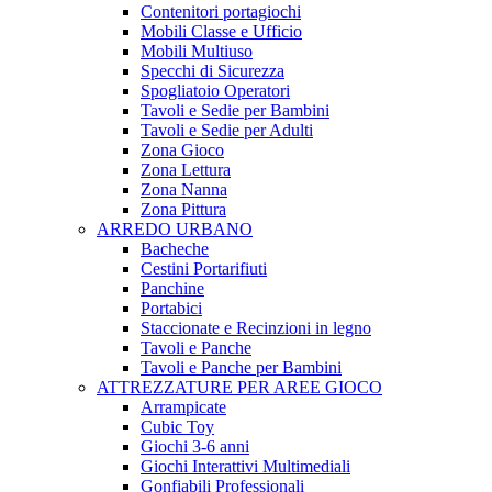
Contenitori portagiochi
Mobili Classe e Ufficio
Mobili Multiuso
Specchi di Sicurezza
Spogliatoio Operatori
Tavoli e Sedie per Bambini
Tavoli e Sedie per Adulti
Zona Gioco
Zona Lettura
Zona Nanna
Zona Pittura
ARREDO URBANO
Bacheche
Cestini Portarifiuti
Panchine
Portabici
Staccionate e Recinzioni in legno
Tavoli e Panche
Tavoli e Panche per Bambini
ATTREZZATURE PER AREE GIOCO
Arrampicate
Cubic Toy
Giochi 3-6 anni
Giochi Interattivi Multimediali
Gonfiabili Professionali