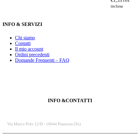
€
1,53
IVA
inclusa
INFO & SERVIZI
Chi siamo
Contatti
Il mio account
Ordini precedenti
Domande Frequenti – FAQ
INFO &CONTATTI
INDIRIZZO
Via Marco Polo 12/D - 10044 Pianezza (To)