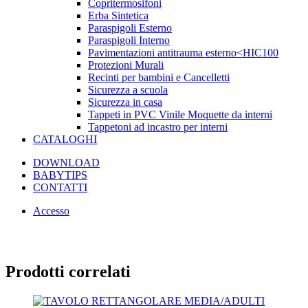
Copritermosifoni
Erba Sintetica
Paraspigoli Esterno
Paraspigoli Interno
Pavimentazioni antitrauma esterno<HIC100
Protezioni Murali
Recinti per bambini e Cancelletti
Sicurezza a scuola
Sicurezza in casa
Tappeti in PVC Vinile Moquette da interni
Tappetoni ad incastro per interni
CATALOGHI
DOWNLOAD
BABYTIPS
CONTATTI
Accesso
Prodotti correlati