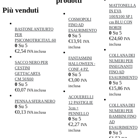
prodotti
MATTONELLA
Più venduti
IN EVA
100X100 SP.1
COSMOPOLI
cm BLU CON
FINO AD
BORDI
BASTONE ANTIURTO
ESAURIMENTO
0
Su 5
PER
0
Su 5
€
24,60
IVA
PSICOMOTRICITA'L.60
€
13,91
IVA
inclusa
0
Su 5
inclusa
€
2,54
IVA inclusa
COLLANA DEI
FANTASMINI
NUMERI PER
SACCO NERO PER
HALLOWEEN -
INSEGNANTI
CESTINI
CONF. 4 PZ.
FINO AD
GETTACARTA
0
Su 5
ESAURIMENTO
CM.50X60
€
3,00
IVA
0
Su 5
0
Su 5
inclusa
€
15,86
IVA
€
0,07
IVA inclusa
inclusa
ACQUERELLI
PENNA A SFERA NERO
12 PASTIGLIE
COLLANA DEI
0
Su 5
3cm +
NUMERI PER
€
0,13
IVA inclusa
PENNELLO
BAMBINI FINO
0
Su 5
AD
€
2,27
IVA
ESAURIMENTO
inclusa
0
Su 5