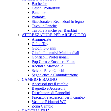
Bacheche
Cestini Portarifiuti
Panchine
Portabici
Staccionate e Recinzioni in legno
Tavoli e Panche
Tavoli e Panche per Bambini
ATTREZZATURE PER AREE GIOCO
Arrampicate
Cubic Toy
Giochi 3-6 anni
Giochi Interattivi Multimediali
Gonfiabili Professionali
Pop Corn e Zucchero Filato
Recinti e Mattonelle
Scivoli Parco Giochi
Segnaletica e Comunicazione
CAMBIO E BAGNO
Accessori per il cambio
Bagnetto e Accessori
Distributore di Pannolini
Fasciatoi e accessori per il cambio
Vasini e Riduttori WC
Zona Cambio
CANCELLERIA