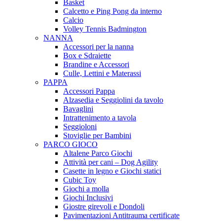
Basket
Calcetto e Ping Pong da interno
Calcio
Volley Tennis Badmington
NANNA
Accessori per la nanna
Box e Sdraiette
Brandine e Accessori
Culle, Lettini e Materassi
PAPPA
Accessori Pappa
Alzasedia e Seggiolini da tavolo
Bavaglini
Intrattenimento a tavola
Seggioloni
Stoviglie per Bambini
PARCO GIOCO
Altalene Parco Giochi
Attività per cani – Dog Agility
Casette in legno e Giochi statici
Cubic Toy
Giochi a molla
Giochi Inclusivi
Giostre girevoli e Dondoli
Pavimentazioni Antitrauma certificate