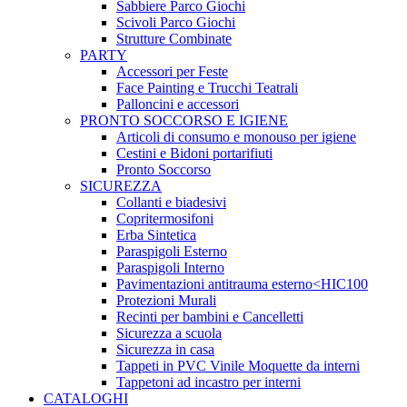
Sabbiere Parco Giochi
Scivoli Parco Giochi
Strutture Combinate
PARTY
Accessori per Feste
Face Painting e Trucchi Teatrali
Palloncini e accessori
PRONTO SOCCORSO E IGIENE
Articoli di consumo e monouso per igiene
Cestini e Bidoni portarifiuti
Pronto Soccorso
SICUREZZA
Collanti e biadesivi
Copritermosifoni
Erba Sintetica
Paraspigoli Esterno
Paraspigoli Interno
Pavimentazioni antitrauma esterno<HIC100
Protezioni Murali
Recinti per bambini e Cancelletti
Sicurezza a scuola
Sicurezza in casa
Tappeti in PVC Vinile Moquette da interni
Tappetoni ad incastro per interni
CATALOGHI