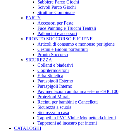
Sabbiere Parco Giochi
Scivoli Parco Giochi
Strutture Combinate
PARTY
Accessori per Feste
Face Painting e Trucchi Teatrali
Palloncini e accessori
PRONTO SOCCORSO E IGIENE
Articoli di consumo e monouso per igiene
Cestini e Bidoni portarifiuti
Pronto Soccorso
SICUREZZA
Collanti e biadesivi
Copritermosifoni
Erba Sintetica
Paraspigoli Esterno
Paraspigoli Interno
Pavimentazioni antitrauma esterno<HIC100
Protezioni Murali
Recinti per bambini e Cancelletti
Sicurezza a scuola
Sicurezza in casa
Tappeti in PVC Vinile Moquette da interni
Tappetoni ad incastro per interni
CATALOGHI