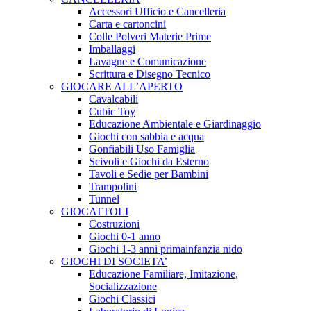
Accessori Ufficio e Cancelleria
Carta e cartoncini
Colle Polveri Materie Prime
Imballaggi
Lavagne e Comunicazione
Scrittura e Disegno Tecnico
GIOCARE ALL’APERTO
Cavalcabili
Cubic Toy
Educazione Ambientale e Giardinaggio
Giochi con sabbia e acqua
Gonfiabili Uso Famiglia
Scivoli e Giochi da Esterno
Tavoli e Sedie per Bambini
Trampolini
Tunnel
GIOCATTOLI
Costruzioni
Giochi 0-1 anno
Giochi 1-3 anni primainfanzia nido
GIOCHI DI SOCIETA’
Educazione Familiare, Imitazione,
Socializzazione
Giochi Classici