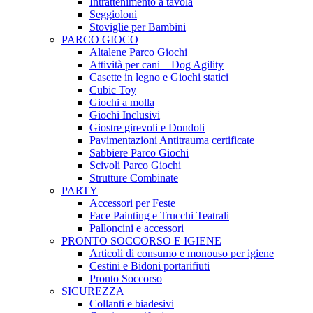
Intrattenimento a tavola
Seggioloni
Stoviglie per Bambini
PARCO GIOCO
Altalene Parco Giochi
Attività per cani – Dog Agility
Casette in legno e Giochi statici
Cubic Toy
Giochi a molla
Giochi Inclusivi
Giostre girevoli e Dondoli
Pavimentazioni Antitrauma certificate
Sabbiere Parco Giochi
Scivoli Parco Giochi
Strutture Combinate
PARTY
Accessori per Feste
Face Painting e Trucchi Teatrali
Palloncini e accessori
PRONTO SOCCORSO E IGIENE
Articoli di consumo e monouso per igiene
Cestini e Bidoni portarifiuti
Pronto Soccorso
SICUREZZA
Collanti e biadesivi