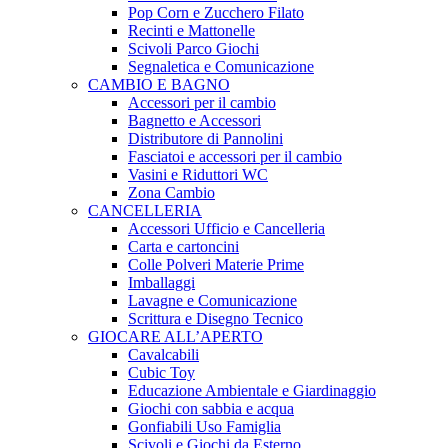
Pop Corn e Zucchero Filato
Recinti e Mattonelle
Scivoli Parco Giochi
Segnaletica e Comunicazione
CAMBIO E BAGNO
Accessori per il cambio
Bagnetto e Accessori
Distributore di Pannolini
Fasciatoi e accessori per il cambio
Vasini e Riduttori WC
Zona Cambio
CANCELLERIA
Accessori Ufficio e Cancelleria
Carta e cartoncini
Colle Polveri Materie Prime
Imballaggi
Lavagne e Comunicazione
Scrittura e Disegno Tecnico
GIOCARE ALL’APERTO
Cavalcabili
Cubic Toy
Educazione Ambientale e Giardinaggio
Giochi con sabbia e acqua
Gonfiabili Uso Famiglia
Scivoli e Giochi da Esterno