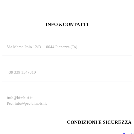
INFO &CONTATTI
INDIRIZZO
Via Marco Polo 12/D - 10044 Pianezza (To)
TELEFONO
+39 339 1547010
EMAIL
info@bimbisi.it
Pec: info@pec.bimbisi.it
CONDIZIONI E SICUREZZA