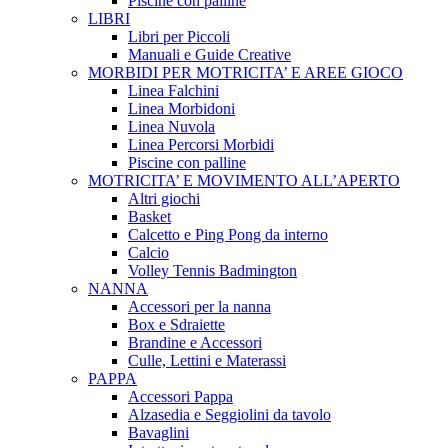
Piscine con palline
LIBRI
Libri per Piccoli
Manuali e Guide Creative
MORBIDI PER MOTRICITA’ E AREE GIOCO
Linea Falchini
Linea Morbidoni
Linea Nuvola
Linea Percorsi Morbidi
Piscine con palline
MOTRICITA’ E MOVIMENTO ALL’APERTO
Altri giochi
Basket
Calcetto e Ping Pong da interno
Calcio
Volley Tennis Badmington
NANNA
Accessori per la nanna
Box e Sdraiette
Brandine e Accessori
Culle, Lettini e Materassi
PAPPA
Accessori Pappa
Alzasedia e Seggiolini da tavolo
Bavaglini