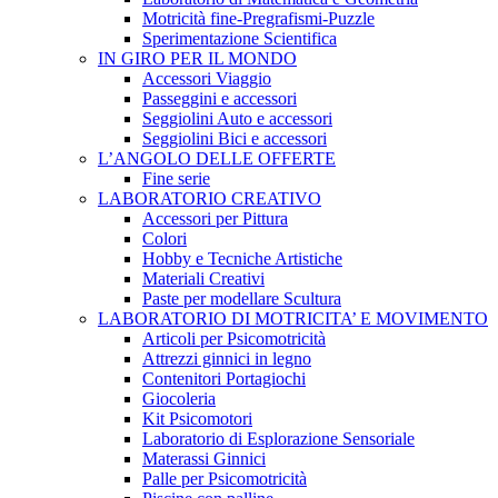
Motricità fine-Pregrafismi-Puzzle
Sperimentazione Scientifica
IN GIRO PER IL MONDO
Accessori Viaggio
Passeggini e accessori
Seggiolini Auto e accessori
Seggiolini Bici e accessori
L’ANGOLO DELLE OFFERTE
Fine serie
LABORATORIO CREATIVO
Accessori per Pittura
Colori
Hobby e Tecniche Artistiche
Materiali Creativi
Paste per modellare Scultura
LABORATORIO DI MOTRICITA’ E MOVIMENTO
Articoli per Psicomotricità
Attrezzi ginnici in legno
Contenitori Portagiochi
Giocoleria
Kit Psicomotori
Laboratorio di Esplorazione Sensoriale
Materassi Ginnici
Palle per Psicomotricità