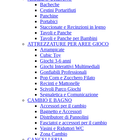
Bacheche
Cestini Portarifiuti
Panchine
Portabici
Staccionate e Recinzioni in legno
Tavoli e Panche
Tavoli e Panche per Bambini
ATTREZZATURE PER AREE GIOCO
Arrampicate
Cubic Toy
Giochi 3-6 anni
Giochi Interattivi Multimediali
Gonfiabili Professionali
Pop Corn e Zucchero Filato
Recinti e Mattonelle
Scivoli Parco Giochi
Segnaletica e Comunicazione
CAMBIO E BAGNO
Accessori per il cambio
Bagnetto e Accessori
Distributore di Pannolini
Fasciatoi e accessori per il cambio
Vasini e Riduttori WC
Zona Cambio
CANCELLERIA