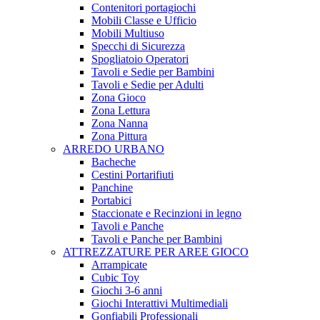
Contenitori portagiochi
Mobili Classe e Ufficio
Mobili Multiuso
Specchi di Sicurezza
Spogliatoio Operatori
Tavoli e Sedie per Bambini
Tavoli e Sedie per Adulti
Zona Gioco
Zona Lettura
Zona Nanna
Zona Pittura
ARREDO URBANO
Bacheche
Cestini Portarifiuti
Panchine
Portabici
Staccionate e Recinzioni in legno
Tavoli e Panche
Tavoli e Panche per Bambini
ATTREZZATURE PER AREE GIOCO
Arrampicate
Cubic Toy
Giochi 3-6 anni
Giochi Interattivi Multimediali
Gonfiabili Professionali