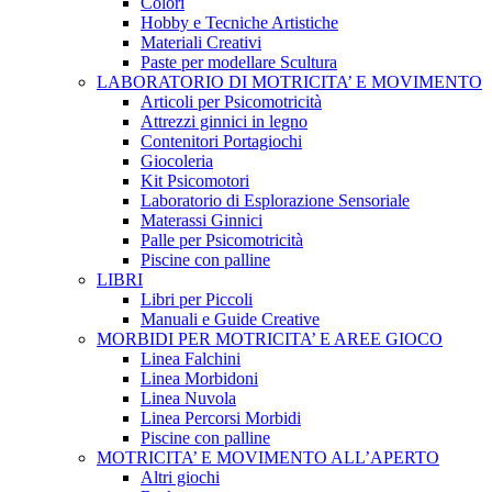
Colori
Hobby e Tecniche Artistiche
Materiali Creativi
Paste per modellare Scultura
LABORATORIO DI MOTRICITA’ E MOVIMENTO
Articoli per Psicomotricità
Attrezzi ginnici in legno
Contenitori Portagiochi
Giocoleria
Kit Psicomotori
Laboratorio di Esplorazione Sensoriale
Materassi Ginnici
Palle per Psicomotricità
Piscine con palline
LIBRI
Libri per Piccoli
Manuali e Guide Creative
MORBIDI PER MOTRICITA’ E AREE GIOCO
Linea Falchini
Linea Morbidoni
Linea Nuvola
Linea Percorsi Morbidi
Piscine con palline
MOTRICITA’ E MOVIMENTO ALL’APERTO
Altri giochi