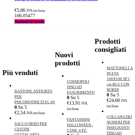
€
5,86
IVA inclusa
106.05477
Aggiungi al carrello
Prodotti
consigliati
Nuovi
prodotti
MATTONELLA
Più venduti
IN EVA
100X100 SP.1
COSMOPOLI
cm BLU CON
FINO AD
BORDI
BASTONE ANTIURTO
ESAURIMENTO
0
Su 5
PER
0
Su 5
€
24,60
IVA
PSICOMOTRICITA'L.60
€
13,91
IVA
inclusa
0
Su 5
inclusa
€
2,54
IVA inclusa
COLLANA DEI
FANTASMINI
NUMERI PER
SACCO NERO PER
HALLOWEEN -
INSEGNANTI
CESTINI
CONF. 4 PZ.
FINO AD
GETTACARTA