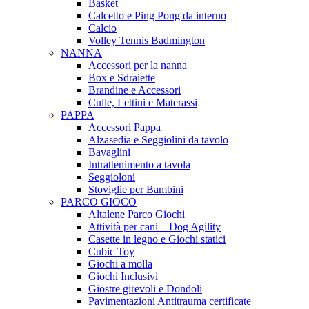
Basket
Calcetto e Ping Pong da interno
Calcio
Volley Tennis Badmington
NANNA
Accessori per la nanna
Box e Sdraiette
Brandine e Accessori
Culle, Lettini e Materassi
PAPPA
Accessori Pappa
Alzasedia e Seggiolini da tavolo
Bavaglini
Intrattenimento a tavola
Seggioloni
Stoviglie per Bambini
PARCO GIOCO
Altalene Parco Giochi
Attività per cani – Dog Agility
Casette in legno e Giochi statici
Cubic Toy
Giochi a molla
Giochi Inclusivi
Giostre girevoli e Dondoli
Pavimentazioni Antitrauma certificate