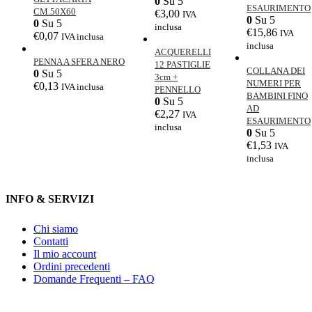
0
Su 5
ESAURIMENTO
CM.50X60
€
3,00
IVA
0
Su 5
0
Su 5
inclusa
€
15,86
IVA
€
0,07
IVA inclusa
inclusa
ACQUERELLI
PENNA A SFERA NERO
12 PASTIGLIE
COLLANA DEI
0
Su 5
3cm +
NUMERI PER
€
0,13
IVA inclusa
PENNELLO
BAMBINI FINO
0
Su 5
AD
€
2,27
IVA
ESAURIMENTO
inclusa
0
Su 5
€
1,53
IVA
inclusa
INFO & SERVIZI
Chi siamo
Contatti
Il mio account
Ordini precedenti
Domande Frequenti – FAQ