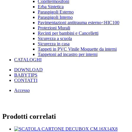
Copritermosifoni
Erba Sintetica
Paraspigoli Esterno
Paraspigoli Interno
Pavimentazioni antitrauma esterno<HIC100
Protezioni Murali
Recinti per bambini e Cancelletti
Sicurezza a scuola
Sicurezza in casa
Tappeti in PVC Vinile Moquette da interni
Tappetoni ad incastro per interni
CATALOGHI
DOWNLOAD
BABYTIPS
CONTATTI
Accesso
Prodotti correlati