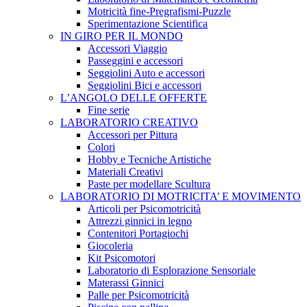
Motricità fine-Pregrafismi-Puzzle
Sperimentazione Scientifica
IN GIRO PER IL MONDO
Accessori Viaggio
Passeggini e accessori
Seggiolini Auto e accessori
Seggiolini Bici e accessori
L’ANGOLO DELLE OFFERTE
Fine serie
LABORATORIO CREATIVO
Accessori per Pittura
Colori
Hobby e Tecniche Artistiche
Materiali Creativi
Paste per modellare Scultura
LABORATORIO DI MOTRICITA’ E MOVIMENTO
Articoli per Psicomotricità
Attrezzi ginnici in legno
Contenitori Portagiochi
Giocoleria
Kit Psicomotori
Laboratorio di Esplorazione Sensoriale
Materassi Ginnici
Palle per Psicomotricità