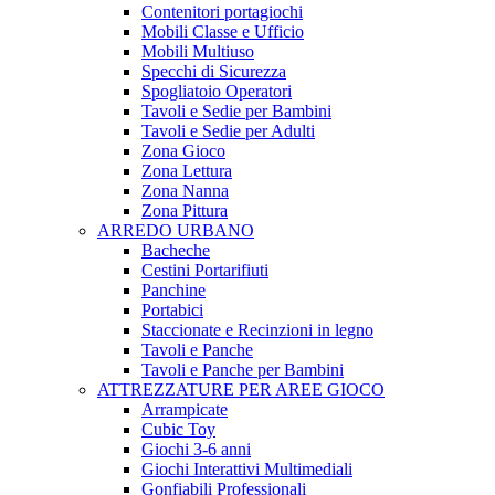
Contenitori portagiochi
Mobili Classe e Ufficio
Mobili Multiuso
Specchi di Sicurezza
Spogliatoio Operatori
Tavoli e Sedie per Bambini
Tavoli e Sedie per Adulti
Zona Gioco
Zona Lettura
Zona Nanna
Zona Pittura
ARREDO URBANO
Bacheche
Cestini Portarifiuti
Panchine
Portabici
Staccionate e Recinzioni in legno
Tavoli e Panche
Tavoli e Panche per Bambini
ATTREZZATURE PER AREE GIOCO
Arrampicate
Cubic Toy
Giochi 3-6 anni
Giochi Interattivi Multimediali
Gonfiabili Professionali