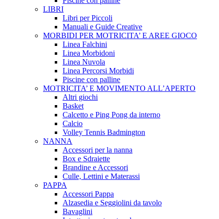
Piscine con palline
LIBRI
Libri per Piccoli
Manuali e Guide Creative
MORBIDI PER MOTRICITA’ E AREE GIOCO
Linea Falchini
Linea Morbidoni
Linea Nuvola
Linea Percorsi Morbidi
Piscine con palline
MOTRICITA’ E MOVIMENTO ALL’APERTO
Altri giochi
Basket
Calcetto e Ping Pong da interno
Calcio
Volley Tennis Badmington
NANNA
Accessori per la nanna
Box e Sdraiette
Brandine e Accessori
Culle, Lettini e Materassi
PAPPA
Accessori Pappa
Alzasedia e Seggiolini da tavolo
Bavaglini