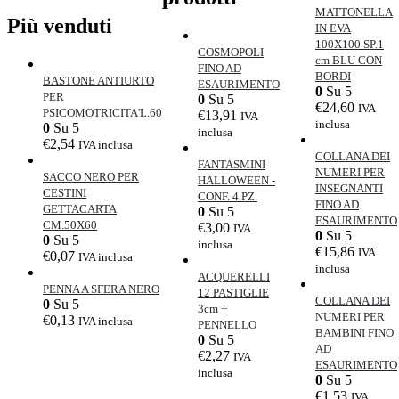
MATTONELLA
Più venduti
IN EVA
100X100 SP.1
COSMOPOLI
cm BLU CON
FINO AD
BORDI
BASTONE ANTIURTO
ESAURIMENTO
0
Su 5
PER
0
Su 5
€
24,60
IVA
PSICOMOTRICITA'L.60
€
13,91
IVA
inclusa
0
Su 5
inclusa
€
2,54
IVA inclusa
COLLANA DEI
FANTASMINI
NUMERI PER
SACCO NERO PER
HALLOWEEN -
INSEGNANTI
CESTINI
CONF. 4 PZ.
FINO AD
GETTACARTA
0
Su 5
ESAURIMENTO
CM.50X60
€
3,00
IVA
0
Su 5
0
Su 5
inclusa
€
15,86
IVA
€
0,07
IVA inclusa
inclusa
ACQUERELLI
PENNA A SFERA NERO
12 PASTIGLIE
COLLANA DEI
0
Su 5
3cm +
NUMERI PER
€
0,13
IVA inclusa
PENNELLO
BAMBINI FINO
0
Su 5
AD
€
2,27
IVA
ESAURIMENTO
inclusa
0
Su 5
€
1,53
IVA