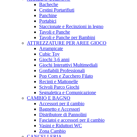
Bacheche
Cestini Portarifiuti
Panchine
Portabici
Staccionate e Recinzioni in legno
Tavoli e Panche
Tavoli e Panche per Bambini
ATTREZZATURE PER AREE GIOCO
Arrampicate
Cubic Toy
Giochi 3-6 anni
Giochi Interattivi Multimediali
Gonfiabili Professionali
Pop Corn e Zucchero Filato
Recinti e Mattonelle
Scivoli Parco Giochi
Segnaletica e Comunicazione
CAMBIO E BAGNO
Accessori per il cambio
Bagnetto e Accessori
Distributore di Pannolini
Fasciatoi e accessori per il cambio
Vasini e Riduttori WC
Zona Cambio
CANCELLERIA