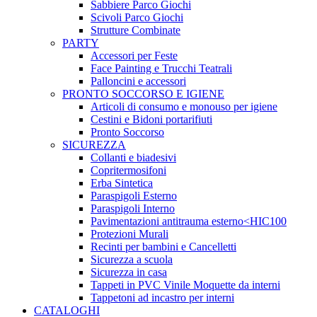
Sabbiere Parco Giochi
Scivoli Parco Giochi
Strutture Combinate
PARTY
Accessori per Feste
Face Painting e Trucchi Teatrali
Palloncini e accessori
PRONTO SOCCORSO E IGIENE
Articoli di consumo e monouso per igiene
Cestini e Bidoni portarifiuti
Pronto Soccorso
SICUREZZA
Collanti e biadesivi
Copritermosifoni
Erba Sintetica
Paraspigoli Esterno
Paraspigoli Interno
Pavimentazioni antitrauma esterno<HIC100
Protezioni Murali
Recinti per bambini e Cancelletti
Sicurezza a scuola
Sicurezza in casa
Tappeti in PVC Vinile Moquette da interni
Tappetoni ad incastro per interni
CATALOGHI