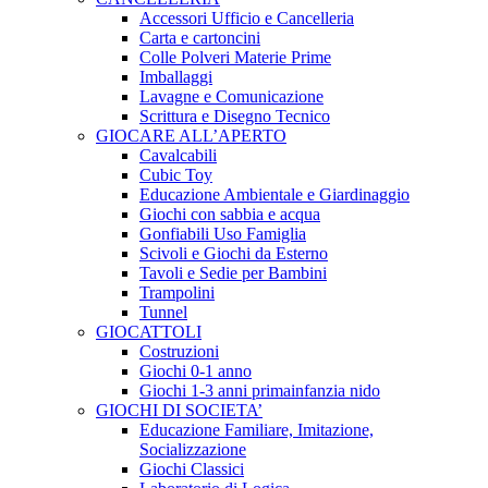
Accessori Ufficio e Cancelleria
Carta e cartoncini
Colle Polveri Materie Prime
Imballaggi
Lavagne e Comunicazione
Scrittura e Disegno Tecnico
GIOCARE ALL’APERTO
Cavalcabili
Cubic Toy
Educazione Ambientale e Giardinaggio
Giochi con sabbia e acqua
Gonfiabili Uso Famiglia
Scivoli e Giochi da Esterno
Tavoli e Sedie per Bambini
Trampolini
Tunnel
GIOCATTOLI
Costruzioni
Giochi 0-1 anno
Giochi 1-3 anni primainfanzia nido
GIOCHI DI SOCIETA’
Educazione Familiare, Imitazione,
Socializzazione
Giochi Classici