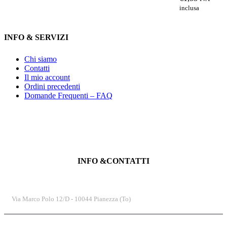
inclusa
INFO & SERVIZI
Chi siamo
Contatti
Il mio account
Ordini precedenti
Domande Frequenti – FAQ
INFO &CONTATTI
INDIRIZZO
Via Marco Polo 12/D - 10044 Pianezza (To)
TELEFONO