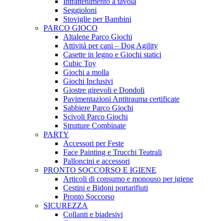
Intrattenimento a tavola
Seggioloni
Stoviglie per Bambini
PARCO GIOCO
Altalene Parco Giochi
Attività per cani – Dog Agility
Casette in legno e Giochi statici
Cubic Toy
Giochi a molla
Giochi Inclusivi
Giostre girevoli e Dondoli
Pavimentazioni Antitrauma certificate
Sabbiere Parco Giochi
Scivoli Parco Giochi
Strutture Combinate
PARTY
Accessori per Feste
Face Painting e Trucchi Teatrali
Palloncini e accessori
PRONTO SOCCORSO E IGIENE
Articoli di consumo e monouso per igiene
Cestini e Bidoni portarifiuti
Pronto Soccorso
SICUREZZA
Collanti e biadesivi