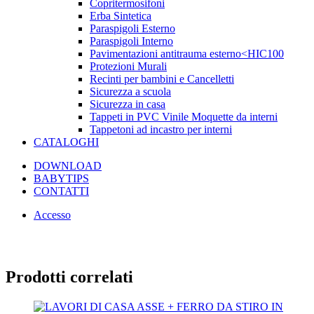
Copritermosifoni
Erba Sintetica
Paraspigoli Esterno
Paraspigoli Interno
Pavimentazioni antitrauma esterno<HIC100
Protezioni Murali
Recinti per bambini e Cancelletti
Sicurezza a scuola
Sicurezza in casa
Tappeti in PVC Vinile Moquette da interni
Tappetoni ad incastro per interni
CATALOGHI
DOWNLOAD
BABYTIPS
CONTATTI
Accesso
Prodotti correlati