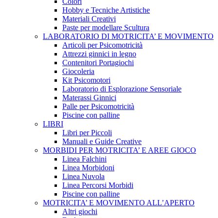
Colori
Hobby e Tecniche Artistiche
Materiali Creativi
Paste per modellare Scultura
LABORATORIO DI MOTRICITA’ E MOVIMENTO
Articoli per Psicomotricità
Attrezzi ginnici in legno
Contenitori Portagiochi
Giocoleria
Kit Psicomotori
Laboratorio di Esplorazione Sensoriale
Materassi Ginnici
Palle per Psicomotricità
Piscine con palline
LIBRI
Libri per Piccoli
Manuali e Guide Creative
MORBIDI PER MOTRICITA’ E AREE GIOCO
Linea Falchini
Linea Morbidoni
Linea Nuvola
Linea Percorsi Morbidi
Piscine con palline
MOTRICITA’ E MOVIMENTO ALL’APERTO
Altri giochi