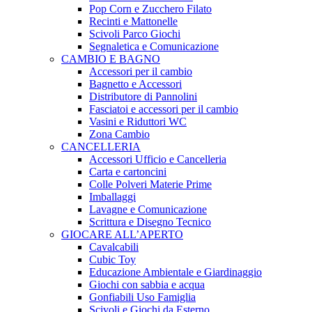
Pop Corn e Zucchero Filato
Recinti e Mattonelle
Scivoli Parco Giochi
Segnaletica e Comunicazione
CAMBIO E BAGNO
Accessori per il cambio
Bagnetto e Accessori
Distributore di Pannolini
Fasciatoi e accessori per il cambio
Vasini e Riduttori WC
Zona Cambio
CANCELLERIA
Accessori Ufficio e Cancelleria
Carta e cartoncini
Colle Polveri Materie Prime
Imballaggi
Lavagne e Comunicazione
Scrittura e Disegno Tecnico
GIOCARE ALL’APERTO
Cavalcabili
Cubic Toy
Educazione Ambientale e Giardinaggio
Giochi con sabbia e acqua
Gonfiabili Uso Famiglia
Scivoli e Giochi da Esterno