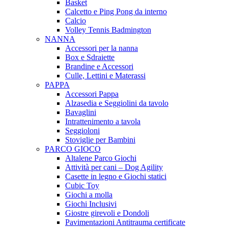
Basket
Calcetto e Ping Pong da interno
Calcio
Volley Tennis Badmington
NANNA
Accessori per la nanna
Box e Sdraiette
Brandine e Accessori
Culle, Lettini e Materassi
PAPPA
Accessori Pappa
Alzasedia e Seggiolini da tavolo
Bavaglini
Intrattenimento a tavola
Seggioloni
Stoviglie per Bambini
PARCO GIOCO
Altalene Parco Giochi
Attività per cani – Dog Agility
Casette in legno e Giochi statici
Cubic Toy
Giochi a molla
Giochi Inclusivi
Giostre girevoli e Dondoli
Pavimentazioni Antitrauma certificate