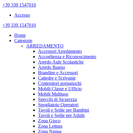
+39 339 1547010
Accesso
+39 339 1547010
Home
Categorie
ARREDAMENTO
Accessori Arredamento
Accoglienza e Riconoscimento
Arredo Aule Scolastiche
Arredo Bagno
Brandine e Accessori
Cattedre e Scrivanie
Contenitori portagiochi
Mobili Classe e Ufficio
Mobili Multiuso
Specchi di Sicurezza
Spogliatoio Operatori
Tavoli e Sedie per Bambini
Tavoli e Sedie per Adulti
Zona Gioco
Zona Lettura
Zona Nanna