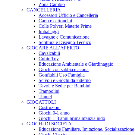
Zona Cambio
CANCELLERIA
Accessori Ufficio e Cancelleria
Carta e cartoncini
Colle Polveri Materie Prime
Imballaggi
Lavagne e Comunicazione
Scrittura e Disegno Tecnico
GIOCARE ALL’APERTO
Cavalcabili
Cubic Toy
Educazione Ambientale e Giardinaggio
Giochi con sabbia e acqua
Gonfiabili Uso Famiglia
Scivoli e Giochi da Esterno
Tavoli e Sedie per Bambini
Trampolini
Tunnel
GIOCATTOLI
Costruzioni
Giochi 0-1 anno
Giochi 1-3 anni primainfanzia nido
GIOCHI DI SOCIETA’
Educazione Familiare, Imitazione, Socializzazione
Giochi Classici