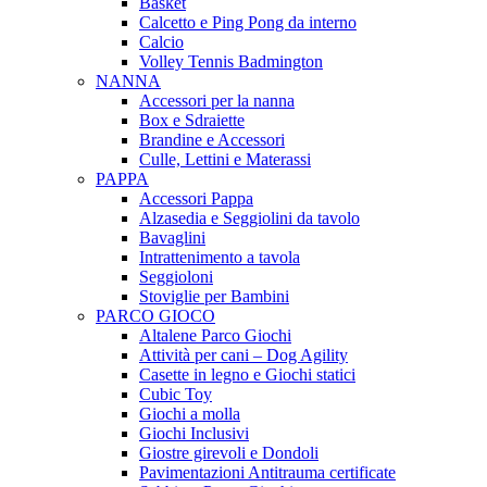
Basket
Calcetto e Ping Pong da interno
Calcio
Volley Tennis Badmington
NANNA
Accessori per la nanna
Box e Sdraiette
Brandine e Accessori
Culle, Lettini e Materassi
PAPPA
Accessori Pappa
Alzasedia e Seggiolini da tavolo
Bavaglini
Intrattenimento a tavola
Seggioloni
Stoviglie per Bambini
PARCO GIOCO
Altalene Parco Giochi
Attività per cani – Dog Agility
Casette in legno e Giochi statici
Cubic Toy
Giochi a molla
Giochi Inclusivi
Giostre girevoli e Dondoli
Pavimentazioni Antitrauma certificate