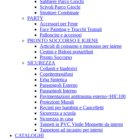
Sabbiere Parco Giochi
Scivoli Parco Giochi
Strutture Combinate
PARTY
Accessori per Feste
Face Painting e Trucchi Teatrali
Palloncini e accessori
PRONTO SOCCORSO E IGIENE
Articoli di consumo e monouso per igiene
Cestini e Bidoni portarifiuti
Pronto Soccorso
SICUREZZA
Collanti e biadesivi
Copritermosifoni
Erba Sintetica
Paraspigoli Esterno
Paraspigoli Interno
Pavimentazioni antitrauma esterno<HIC100
Protezioni Murali
Recinti per bambini e Cancelletti
Sicurezza a scuola
Sicurezza in casa
Tappeti in PVC Vinile Moquette da interni
Tappetoni ad incastro per interni
CATALOGHI