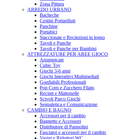
Zona Pittura
ARREDO URBANO
Bacheche
Cestini Portarifiuti
Panchine
Portabici
Staccionate e Recinzioni in legno
Tavoli e Panche
Tavoli e Panche per Bambini
ATTREZZATURE PER AREE GIOCO
Arrampicate
Cubic Toy
Giochi 3-6 anni
Giochi Interattivi Multimediali
Gonfiabili Professionali
Pop Corn e Zucchero Filato
Recinti e Mattonelle
Scivoli Parco Giochi
Segnaletica e Comunicazione
CAMBIO E BAGNO
Accessori per il cambio
Bagnetto e Accessori
Distributore di Pannolini
Fasciatoi e accessori per il cambio
Vasini e Riduttori WC