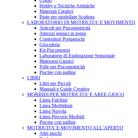
Colori
Hobby e Tecniche Artistiche
Materiali Creativi
Paste per modellare Scultura
LABORATORIO DI MOTRICITA’ E MOVIMENTO
Articoli per Psicomotricità
Attrezzi ginnici in legno
Contenitori Portagiochi
Giocoleria
Kit Psicomotori
Laboratorio di Esplorazione Sensoriale
Materassi Ginnici
Palle per Psicomotricità
Piscine con palline
LIBRI
Libri per Piccoli
Manuali e Guide Creative
MORBIDI PER MOTRICITA’ E AREE GIOCO
Linea Falchini
Linea Morbidoni
Linea Nuvola
Linea Percorsi Morbidi
Piscine con palline
MOTRICITA’ E MOVIMENTO ALL’APERTO
Altri giochi