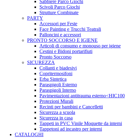
Sabbiere Parco Giochi
Scivoli Parco Giochi
Strutture Combinate
PARTY
Accessori per Feste
Face Painting e Trucchi Teatrali
Palloncini e accessori
PRONTO SOCCORSO E IGIENE
Articoli di consumo e monouso per igiene
Cestini e Bidoni portarifiuti
Pronto Soccorso
SICUREZZA
Collanti e biadesivi
Copritermosifoni
Erba Sintetica
Paraspigoli Esterno
Paraspigoli Interno
Pavimentazioni antitrauma esterno<HIC100
Protezioni Murali
Recinti per bambini e Cancelletti
Sicurezza a scuola
Sicurezza in casa
Tappeti in PVC Vinile Moquette da interni
Tappetoni ad incastro per interni
CATALOGHI