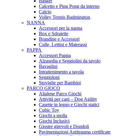
Basket
Calcetto e Ping Pong da interno
Calcio
Volley Tennis Badmington
NANNA
Accessori per la nanna
Box e Sdraiette
Brandine e Accessori
Culle, Lettini e Materassi
PAPPA
Accessori Pappa
Alzasedia e Seggiolini da tavolo
Bavaglini
Intrattenimento a tavola
Seggioloni
Stoviglie per Bambini
PARCO GIOCO
Altalene Parco Giochi
Attività per cani – Dog Agility
Casette in legno e Giochi statici
Cubic Toy
Giochi a molla
Giochi Inclusivi
Giostre girevoli e Dondoli
Pavimentazioni Antitrauma certificate