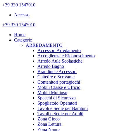
+39 339 1547010
Accesso
+39 339 1547010
Home
Categorie
ARREDAMENTO
Accessori Arredamento
Accoglienza e Riconoscimento
Arredo Aule Scolastiche
Arredo Bagno
Brandine e Accessori
Cattedre e Scrivanie
Contenitori portagiochi
Mobili Classe e Ufficio
Mobili Multiuso
Specchi di Sicurezza
Spogliatoio Operatori
Tavoli e Sedie per Bambini
Tavoli e Sedie per Adulti
Zona Gioco
Zona Lettura
Zona Nanna