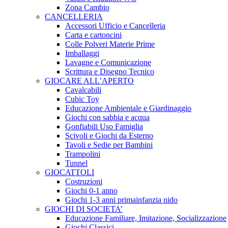
Zona Cambio
CANCELLERIA
Accessori Ufficio e Cancelleria
Carta e cartoncini
Colle Polveri Materie Prime
Imballaggi
Lavagne e Comunicazione
Scrittura e Disegno Tecnico
GIOCARE ALL’APERTO
Cavalcabili
Cubic Toy
Educazione Ambientale e Giardinaggio
Giochi con sabbia e acqua
Gonfiabili Uso Famiglia
Scivoli e Giochi da Esterno
Tavoli e Sedie per Bambini
Trampolini
Tunnel
GIOCATTOLI
Costruzioni
Giochi 0-1 anno
Giochi 1-3 anni primainfanzia nido
GIOCHI DI SOCIETA’
Educazione Familiare, Imitazione, Socializzazione
Giochi Classici