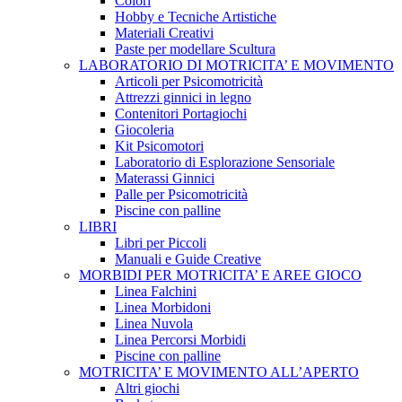
Colori
Hobby e Tecniche Artistiche
Materiali Creativi
Paste per modellare Scultura
LABORATORIO DI MOTRICITA’ E MOVIMENTO
Articoli per Psicomotricità
Attrezzi ginnici in legno
Contenitori Portagiochi
Giocoleria
Kit Psicomotori
Laboratorio di Esplorazione Sensoriale
Materassi Ginnici
Palle per Psicomotricità
Piscine con palline
LIBRI
Libri per Piccoli
Manuali e Guide Creative
MORBIDI PER MOTRICITA’ E AREE GIOCO
Linea Falchini
Linea Morbidoni
Linea Nuvola
Linea Percorsi Morbidi
Piscine con palline
MOTRICITA’ E MOVIMENTO ALL’APERTO
Altri giochi