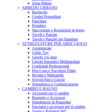
Zona Pittura
ARREDO URBANO
Bacheche
Cestini Portarifiuti
Panchine
Portabici
Staccionate e Recinzioni in legno
Tavoli e Panche
Tavoli e Panche per Bambini
ATTREZZATURE PER AREE GIOCO
Arrampicate
Cubic Toy
Giochi 3-6 anni
Giochi Interattivi Multimediali
Gonfiabili Professionali
Pop Corn e Zucchero Filato
Recinti e Mattonelle
Scivoli Parco Giochi
Segnaletica e Comunicazione
CAMBIO E BAGNO
Accessori per il cambio
Bagnetto e Accessori
Distributore di Pannolini
Fasciatoi e accessori per il cambio
Vasini e Riduttori WC