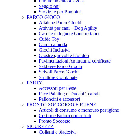
Intrattenimento a tavola
Seggioloni
Stoviglie per Bambini
PARCO GIOCO
Altalene Parco Giochi
Attività per cani – Dog Agility
Casette in legno e Giochi statici
Cubic Toy
Giochi a molla
Giochi Inclusivi
Giostre girevoli e Dondoli
Pavimentazioni Antitrauma certificate
Sabbiere Parco Giochi
Scivoli Parco Giochi
Strutture Combinate
PARTY
Accessori per Feste
Face Painting e Trucchi Teatrali
Palloncini e accessori
PRONTO SOCCORSO E IGIENE
Articoli di consumo e monouso per igiene
Cestini e Bidoni portarifiuti
Pronto Soccorso
SICUREZZA
Collanti e biadesivi