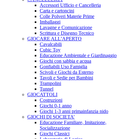
Accessori Ufficio e Cancelleria
Carta e cartoncini
Colle Polveri Materie Prime
Imballaggi
Lavagne e Comunicazione
Scrittura e Disegno Tecnico
GIOCARE ALL’APERTO
Cavalcabili
Cubic Toy
Educazione Ambientale e Giardinaggio
Giochi con sabbia e acqua
Gonfiabili Uso Famiglia
Scivoli e Giochi da Esterno
Tavoli e Sedie per Bambini
Trampolini
Tunnel
GIOCATTOLI
Costruzioni
Giochi 0-1 anno
Giochi 1-3 anni primainfanzia nido
GIOCHI DI SOCIETA’
Educazione Familiare, Imitazione,
Socializzazione
Giochi Classici