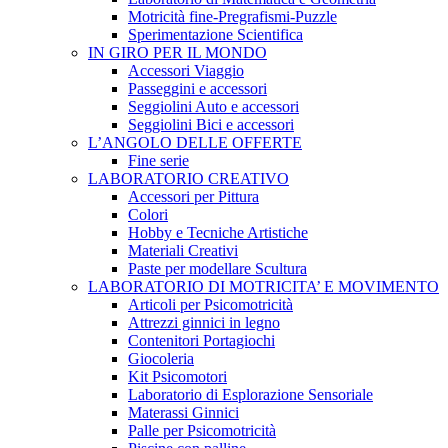
Motricità fine-Pregrafismi-Puzzle
Sperimentazione Scientifica
IN GIRO PER IL MONDO
Accessori Viaggio
Passeggini e accessori
Seggiolini Auto e accessori
Seggiolini Bici e accessori
L’ANGOLO DELLE OFFERTE
Fine serie
LABORATORIO CREATIVO
Accessori per Pittura
Colori
Hobby e Tecniche Artistiche
Materiali Creativi
Paste per modellare Scultura
LABORATORIO DI MOTRICITA’ E MOVIMENTO
Articoli per Psicomotricità
Attrezzi ginnici in legno
Contenitori Portagiochi
Giocoleria
Kit Psicomotori
Laboratorio di Esplorazione Sensoriale
Materassi Ginnici
Palle per Psicomotricità