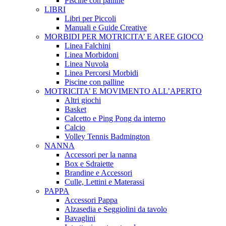
Piscine con palline
LIBRI
Libri per Piccoli
Manuali e Guide Creative
MORBIDI PER MOTRICITA’ E AREE GIOCO
Linea Falchini
Linea Morbidoni
Linea Nuvola
Linea Percorsi Morbidi
Piscine con palline
MOTRICITA’ E MOVIMENTO ALL’APERTO
Altri giochi
Basket
Calcetto e Ping Pong da interno
Calcio
Volley Tennis Badmington
NANNA
Accessori per la nanna
Box e Sdraiette
Brandine e Accessori
Culle, Lettini e Materassi
PAPPA
Accessori Pappa
Alzasedia e Seggiolini da tavolo
Bavaglini