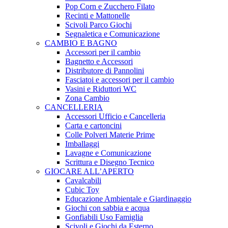
Pop Corn e Zucchero Filato
Recinti e Mattonelle
Scivoli Parco Giochi
Segnaletica e Comunicazione
CAMBIO E BAGNO
Accessori per il cambio
Bagnetto e Accessori
Distributore di Pannolini
Fasciatoi e accessori per il cambio
Vasini e Riduttori WC
Zona Cambio
CANCELLERIA
Accessori Ufficio e Cancelleria
Carta e cartoncini
Colle Polveri Materie Prime
Imballaggi
Lavagne e Comunicazione
Scrittura e Disegno Tecnico
GIOCARE ALL’APERTO
Cavalcabili
Cubic Toy
Educazione Ambientale e Giardinaggio
Giochi con sabbia e acqua
Gonfiabili Uso Famiglia
Scivoli e Giochi da Esterno