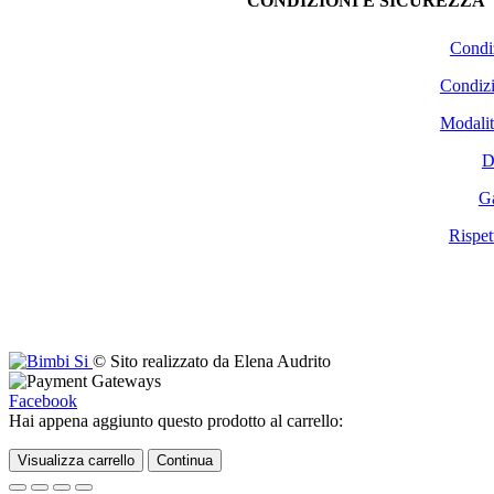
CONDIZIONI E SICUREZZA
Condiz
Condizi
Modalit
D
Ga
Rispet
© Sito realizzato da Elena Audrito
Facebook
Hai appena aggiunto questo prodotto al carrello:
Visualizza carrello
Continua