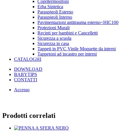
Copritermosifoni
Erba Sintetica
Paraspigoli Esterno
Paraspigoli Interno
Pavimentazioni antitrauma esterno<HIC100
Protezioni Murali
Recinti per bambini e Cancelletti
Sicurezza a scuola
Sicurezza in casa
Tappeti in PVC Vinile Moquette da interni
Tappetoni ad incastro per interni
CATALOGHI
DOWNLOAD
BABYTIPS
CONTATTI
Accesso
Prodotti correlati