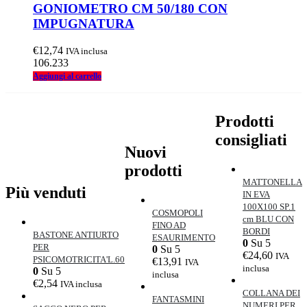
GONIOMETRO CM 50/180 CON
IMPUGNATURA
€
12,74
IVA inclusa
106.233
Aggiungi al carrello
Prodotti
consigliati
Nuovi
prodotti
MATTONELLA
Più venduti
IN EVA
100X100 SP.1
COSMOPOLI
cm BLU CON
FINO AD
BORDI
BASTONE ANTIURTO
ESAURIMENTO
0
Su 5
PER
0
Su 5
€
24,60
IVA
PSICOMOTRICITA'L.60
€
13,91
IVA
inclusa
0
Su 5
inclusa
€
2,54
IVA inclusa
COLLANA DEI
FANTASMINI
NUMERI PER