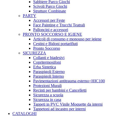
Sabbiere Parco Giochi
Scivoli Parco Giochi
Strutture Combinate
PARTY
Accessori per Feste
Face Painting e Trucchi Teatrali
Palloncini e accessori
PRONTO SOCCORSO E IGIENE
Articoli di consumo e monouso per igiene
Cestini e Bidoni portarifiuti
Pronto Soccorso
SICUREZZA
Collanti e biadesivi
Copritermosifoni
Erba Sintetica
Paraspigoli Esterno
Paraspigoli Interno
Pavimentazioni antitrauma esterno<HIC100
Protezioni Murali
Recinti per bambini e Cancelletti
Sicurezza a scuola
Sicurezza in casa
Tappeti in PVC Vinile Moquette da interni
Tappetoni ad incastro per interni
CATALOGHI