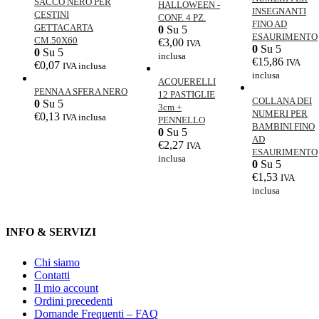
SACCO NERO PER
HALLOWEEN -
INSEGNANTI
CESTINI
CONF. 4 PZ.
FINO AD
GETTACARTA
0
Su 5
ESAURIMENTO
CM.50X60
€
3,00
IVA
0
Su 5
0
Su 5
inclusa
€
15,86
IVA
€
0,07
IVA inclusa
inclusa
ACQUERELLI
PENNA A SFERA NERO
12 PASTIGLIE
COLLANA DEI
0
Su 5
3cm +
NUMERI PER
€
0,13
IVA inclusa
PENNELLO
BAMBINI FINO
0
Su 5
AD
€
2,27
IVA
ESAURIMENTO
inclusa
0
Su 5
€
1,53
IVA
inclusa
INFO & SERVIZI
Chi siamo
Contatti
Il mio account
Ordini precedenti
Domande Frequenti – FAQ