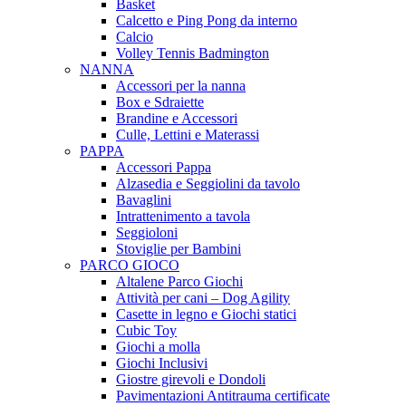
Basket
Calcetto e Ping Pong da interno
Calcio
Volley Tennis Badmington
NANNA
Accessori per la nanna
Box e Sdraiette
Brandine e Accessori
Culle, Lettini e Materassi
PAPPA
Accessori Pappa
Alzasedia e Seggiolini da tavolo
Bavaglini
Intrattenimento a tavola
Seggioloni
Stoviglie per Bambini
PARCO GIOCO
Altalene Parco Giochi
Attività per cani – Dog Agility
Casette in legno e Giochi statici
Cubic Toy
Giochi a molla
Giochi Inclusivi
Giostre girevoli e Dondoli
Pavimentazioni Antitrauma certificate