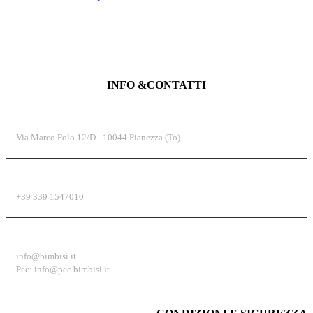
INFO &CONTATTI
INDIRIZZO
Via Marco Polo 12/D - 10044 Pianezza (To)
TELEFONO
+39 339 1547010
EMAIL
info@bimbisi.it
Pec: info@pec.bimbisi.it