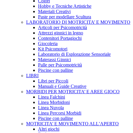
Colori
Hobby e Tecniche Artistiche
Materiali Creativi
Paste per modellare Scultura
LABORATORIO DI MOTRICITA’ E MOVIMENTO
Articoli per Psicomotricità
Attrezzi ginnici in legno
Contenitori Portagiochi
Giocoleria
Kit Psicomotori
Laboratorio di Esplorazione Sensoriale
Materassi Ginnici
Palle per Psicomotricità
Piscine con palline
LIBRI
Libri per Piccoli
Manuali e Guide Creative
MORBIDI PER MOTRICITA’ E AREE GIOCO
Linea Falchini
Linea Morbidoni
Linea Nuvola
Linea Percorsi Morbidi
Piscine con palline
MOTRICITA’ E MOVIMENTO ALL’APERTO
Altri giochi