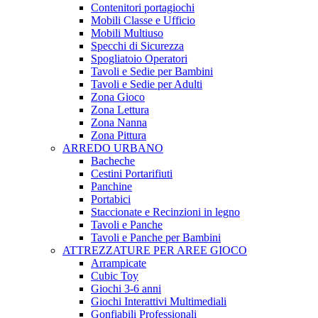
Contenitori portagiochi
Mobili Classe e Ufficio
Mobili Multiuso
Specchi di Sicurezza
Spogliatoio Operatori
Tavoli e Sedie per Bambini
Tavoli e Sedie per Adulti
Zona Gioco
Zona Lettura
Zona Nanna
Zona Pittura
ARREDO URBANO
Bacheche
Cestini Portarifiuti
Panchine
Portabici
Staccionate e Recinzioni in legno
Tavoli e Panche
Tavoli e Panche per Bambini
ATTREZZATURE PER AREE GIOCO
Arrampicate
Cubic Toy
Giochi 3-6 anni
Giochi Interattivi Multimediali
Gonfiabili Professionali