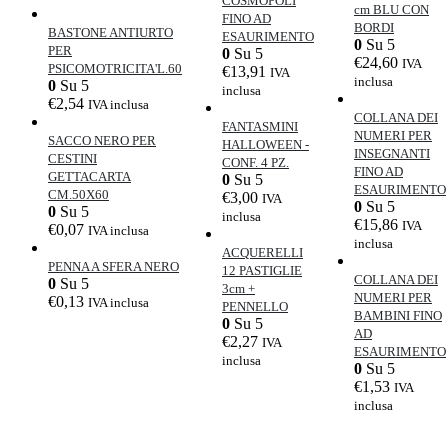
COSMOPOLI
cm BLU CON
FINO AD
BORDI
BASTONE ANTIURTO
ESAURIMENTO
0
Su 5
PER
0
Su 5
€
24,60
IVA
PSICOMOTRICITA'L.60
€
13,91
IVA
inclusa
0
Su 5
inclusa
€
2,54
IVA inclusa
COLLANA DEI
FANTASMINI
NUMERI PER
SACCO NERO PER
HALLOWEEN -
INSEGNANTI
CESTINI
CONF. 4 PZ.
FINO AD
GETTACARTA
0
Su 5
ESAURIMENTO
CM.50X60
€
3,00
IVA
0
Su 5
0
Su 5
inclusa
€
15,86
IVA
€
0,07
IVA inclusa
inclusa
ACQUERELLI
PENNA A SFERA NERO
12 PASTIGLIE
COLLANA DEI
0
Su 5
3cm +
NUMERI PER
€
0,13
IVA inclusa
PENNELLO
BAMBINI FINO
0
Su 5
AD
€
2,27
IVA
ESAURIMENTO
inclusa
0
Su 5
€
1,53
IVA
inclusa