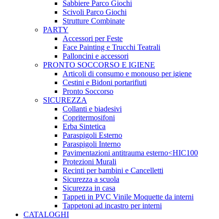
Sabbiere Parco Giochi
Scivoli Parco Giochi
Strutture Combinate
PARTY
Accessori per Feste
Face Painting e Trucchi Teatrali
Palloncini e accessori
PRONTO SOCCORSO E IGIENE
Articoli di consumo e monouso per igiene
Cestini e Bidoni portarifiuti
Pronto Soccorso
SICUREZZA
Collanti e biadesivi
Copritermosifoni
Erba Sintetica
Paraspigoli Esterno
Paraspigoli Interno
Pavimentazioni antitrauma esterno<HIC100
Protezioni Murali
Recinti per bambini e Cancelletti
Sicurezza a scuola
Sicurezza in casa
Tappeti in PVC Vinile Moquette da interni
Tappetoni ad incastro per interni
CATALOGHI