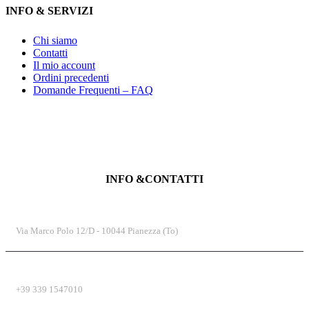
INFO & SERVIZI
Chi siamo
Contatti
Il mio account
Ordini precedenti
Domande Frequenti – FAQ
INFO &CONTATTI
INDIRIZZO
Via Marco Polo 12/D - 10044 Pianezza (To)
TELEFONO
+39 339 1547010