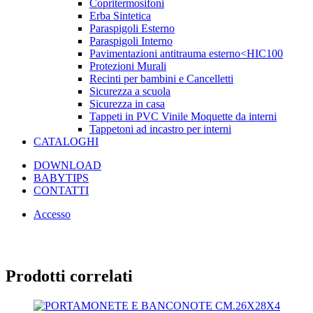
Copritermosifoni
Erba Sintetica
Paraspigoli Esterno
Paraspigoli Interno
Pavimentazioni antitrauma esterno<HIC100
Protezioni Murali
Recinti per bambini e Cancelletti
Sicurezza a scuola
Sicurezza in casa
Tappeti in PVC Vinile Moquette da interni
Tappetoni ad incastro per interni
CATALOGHI
DOWNLOAD
BABYTIPS
CONTATTI
Accesso
Prodotti correlati