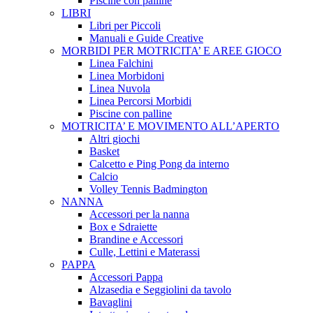
Piscine con palline
LIBRI
Libri per Piccoli
Manuali e Guide Creative
MORBIDI PER MOTRICITA’ E AREE GIOCO
Linea Falchini
Linea Morbidoni
Linea Nuvola
Linea Percorsi Morbidi
Piscine con palline
MOTRICITA’ E MOVIMENTO ALL’APERTO
Altri giochi
Basket
Calcetto e Ping Pong da interno
Calcio
Volley Tennis Badmington
NANNA
Accessori per la nanna
Box e Sdraiette
Brandine e Accessori
Culle, Lettini e Materassi
PAPPA
Accessori Pappa
Alzasedia e Seggiolini da tavolo
Bavaglini