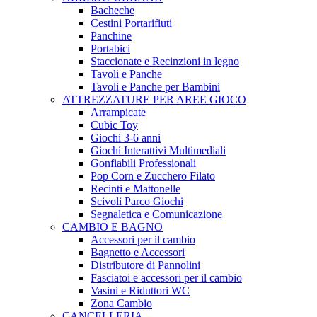
Bacheche
Cestini Portarifiuti
Panchine
Portabici
Staccionate e Recinzioni in legno
Tavoli e Panche
Tavoli e Panche per Bambini
ATTREZZATURE PER AREE GIOCO
Arrampicate
Cubic Toy
Giochi 3-6 anni
Giochi Interattivi Multimediali
Gonfiabili Professionali
Pop Corn e Zucchero Filato
Recinti e Mattonelle
Scivoli Parco Giochi
Segnaletica e Comunicazione
CAMBIO E BAGNO
Accessori per il cambio
Bagnetto e Accessori
Distributore di Pannolini
Fasciatoi e accessori per il cambio
Vasini e Riduttori WC
Zona Cambio
CANCELLERIA