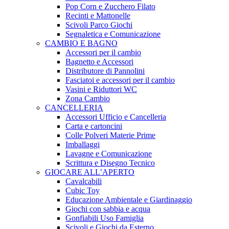
Pop Corn e Zucchero Filato
Recinti e Mattonelle
Scivoli Parco Giochi
Segnaletica e Comunicazione
CAMBIO E BAGNO
Accessori per il cambio
Bagnetto e Accessori
Distributore di Pannolini
Fasciatoi e accessori per il cambio
Vasini e Riduttori WC
Zona Cambio
CANCELLERIA
Accessori Ufficio e Cancelleria
Carta e cartoncini
Colle Polveri Materie Prime
Imballaggi
Lavagne e Comunicazione
Scrittura e Disegno Tecnico
GIOCARE ALL’APERTO
Cavalcabili
Cubic Toy
Educazione Ambientale e Giardinaggio
Giochi con sabbia e acqua
Gonfiabili Uso Famiglia
Scivoli e Giochi da Esterno