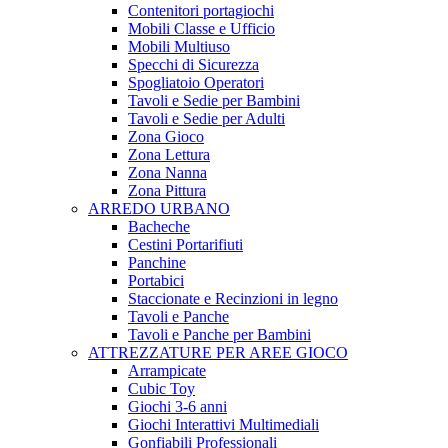
Contenitori portagiochi
Mobili Classe e Ufficio
Mobili Multiuso
Specchi di Sicurezza
Spogliatoio Operatori
Tavoli e Sedie per Bambini
Tavoli e Sedie per Adulti
Zona Gioco
Zona Lettura
Zona Nanna
Zona Pittura
ARREDO URBANO
Bacheche
Cestini Portarifiuti
Panchine
Portabici
Staccionate e Recinzioni in legno
Tavoli e Panche
Tavoli e Panche per Bambini
ATTREZZATURE PER AREE GIOCO
Arrampicate
Cubic Toy
Giochi 3-6 anni
Giochi Interattivi Multimediali
Gonfiabili Professionali