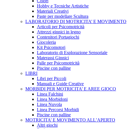
Colori
Hobby e Tecniche Artistiche
Materiali Creativi
Paste per modellare Scultura
LABORATORIO DI MOTRICITA’ E MOVIMENTO
Articoli per Psicomotricità
Attrezzi ginnici in legno
Contenitori Portagiochi
Giocoleria
Kit Psicomotori
Laboratorio di Esplorazione Sensoriale
Materassi Ginnici
Palle per Psicomotricità
Piscine con palline
LIBRI
Libri per Piccoli
Manuali e Guide Creative
MORBIDI PER MOTRICITA’ E AREE GIOCO
Linea Falchini
Linea Morbidoni
Linea Nuvola
Linea Percorsi Morbidi
Piscine con palline
MOTRICITA’ E MOVIMENTO ALL’APERTO
Altri giochi