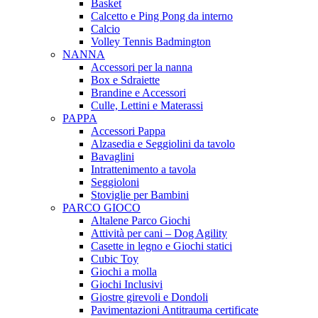
Basket
Calcetto e Ping Pong da interno
Calcio
Volley Tennis Badmington
NANNA
Accessori per la nanna
Box e Sdraiette
Brandine e Accessori
Culle, Lettini e Materassi
PAPPA
Accessori Pappa
Alzasedia e Seggiolini da tavolo
Bavaglini
Intrattenimento a tavola
Seggioloni
Stoviglie per Bambini
PARCO GIOCO
Altalene Parco Giochi
Attività per cani – Dog Agility
Casette in legno e Giochi statici
Cubic Toy
Giochi a molla
Giochi Inclusivi
Giostre girevoli e Dondoli
Pavimentazioni Antitrauma certificate