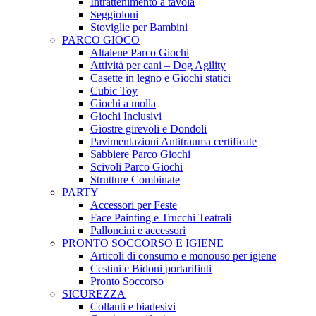
Intrattenimento a tavola
Seggioloni
Stoviglie per Bambini
PARCO GIOCO
Altalene Parco Giochi
Attività per cani – Dog Agility
Casette in legno e Giochi statici
Cubic Toy
Giochi a molla
Giochi Inclusivi
Giostre girevoli e Dondoli
Pavimentazioni Antitrauma certificate
Sabbiere Parco Giochi
Scivoli Parco Giochi
Strutture Combinate
PARTY
Accessori per Feste
Face Painting e Trucchi Teatrali
Palloncini e accessori
PRONTO SOCCORSO E IGIENE
Articoli di consumo e monouso per igiene
Cestini e Bidoni portarifiuti
Pronto Soccorso
SICUREZZA
Collanti e biadesivi