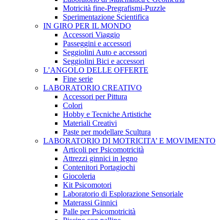
Motricità fine-Pregrafismi-Puzzle
Sperimentazione Scientifica
IN GIRO PER IL MONDO
Accessori Viaggio
Passeggini e accessori
Seggiolini Auto e accessori
Seggiolini Bici e accessori
L’ANGOLO DELLE OFFERTE
Fine serie
LABORATORIO CREATIVO
Accessori per Pittura
Colori
Hobby e Tecniche Artistiche
Materiali Creativi
Paste per modellare Scultura
LABORATORIO DI MOTRICITA’ E MOVIMENTO
Articoli per Psicomotricità
Attrezzi ginnici in legno
Contenitori Portagiochi
Giocoleria
Kit Psicomotori
Laboratorio di Esplorazione Sensoriale
Materassi Ginnici
Palle per Psicomotricità