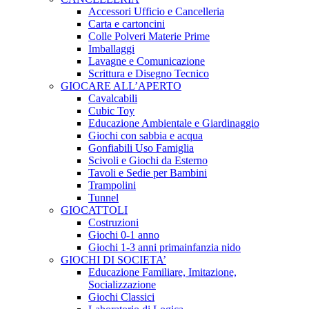
Accessori Ufficio e Cancelleria
Carta e cartoncini
Colle Polveri Materie Prime
Imballaggi
Lavagne e Comunicazione
Scrittura e Disegno Tecnico
GIOCARE ALL’APERTO
Cavalcabili
Cubic Toy
Educazione Ambientale e Giardinaggio
Giochi con sabbia e acqua
Gonfiabili Uso Famiglia
Scivoli e Giochi da Esterno
Tavoli e Sedie per Bambini
Trampolini
Tunnel
GIOCATTOLI
Costruzioni
Giochi 0-1 anno
Giochi 1-3 anni primainfanzia nido
GIOCHI DI SOCIETA’
Educazione Familiare, Imitazione,
Socializzazione
Giochi Classici