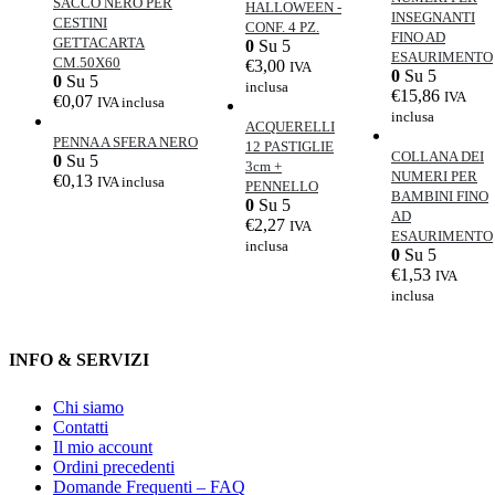
SACCO NERO PER
HALLOWEEN -
INSEGNANTI
CESTINI
CONF. 4 PZ.
FINO AD
GETTACARTA
0
Su 5
ESAURIMENTO
CM.50X60
€
3,00
IVA
0
Su 5
0
Su 5
inclusa
€
15,86
IVA
€
0,07
IVA inclusa
inclusa
ACQUERELLI
PENNA A SFERA NERO
12 PASTIGLIE
COLLANA DEI
0
Su 5
3cm +
NUMERI PER
€
0,13
IVA inclusa
PENNELLO
BAMBINI FINO
0
Su 5
AD
€
2,27
IVA
ESAURIMENTO
inclusa
0
Su 5
€
1,53
IVA
inclusa
INFO & SERVIZI
Chi siamo
Contatti
Il mio account
Ordini precedenti
Domande Frequenti – FAQ