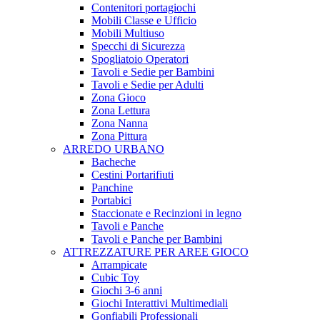
Contenitori portagiochi
Mobili Classe e Ufficio
Mobili Multiuso
Specchi di Sicurezza
Spogliatoio Operatori
Tavoli e Sedie per Bambini
Tavoli e Sedie per Adulti
Zona Gioco
Zona Lettura
Zona Nanna
Zona Pittura
ARREDO URBANO
Bacheche
Cestini Portarifiuti
Panchine
Portabici
Staccionate e Recinzioni in legno
Tavoli e Panche
Tavoli e Panche per Bambini
ATTREZZATURE PER AREE GIOCO
Arrampicate
Cubic Toy
Giochi 3-6 anni
Giochi Interattivi Multimediali
Gonfiabili Professionali