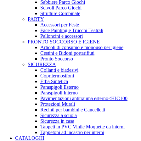
Sabbiere Parco Giochi
Scivoli Parco Giochi
Strutture Combinate
PARTY
Accessori per Feste
Face Painting e Trucchi Teatrali
Palloncini e accessori
PRONTO SOCCORSO E IGIENE
Articoli di consumo e monouso per igiene
Cestini e Bidoni portarifiuti
Pronto Soccorso
SICUREZZA
Collanti e biadesivi
Copritermosifoni
Erba Sintetica
Paraspigoli Esterno
Paraspigoli Interno
Pavimentazioni antitrauma esterno<HIC100
Protezioni Murali
Recinti per bambini e Cancelletti
Sicurezza a scuola
Sicurezza in casa
Tappeti in PVC Vinile Moquette da interni
Tappetoni ad incastro per interni
CATALOGHI