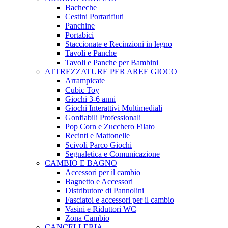
Bacheche
Cestini Portarifiuti
Panchine
Portabici
Staccionate e Recinzioni in legno
Tavoli e Panche
Tavoli e Panche per Bambini
ATTREZZATURE PER AREE GIOCO
Arrampicate
Cubic Toy
Giochi 3-6 anni
Giochi Interattivi Multimediali
Gonfiabili Professionali
Pop Corn e Zucchero Filato
Recinti e Mattonelle
Scivoli Parco Giochi
Segnaletica e Comunicazione
CAMBIO E BAGNO
Accessori per il cambio
Bagnetto e Accessori
Distributore di Pannolini
Fasciatoi e accessori per il cambio
Vasini e Riduttori WC
Zona Cambio
CANCELLERIA