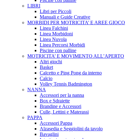
Piscine con palline
LIBRI
Libri per Piccoli
Manuali e Guide Creative
MORBIDI PER MOTRICITA’ E AREE GIOCO
Linea Falchini
Linea Morbidoni
Linea Nuvola
Linea Percorsi Morbidi
Piscine con palline
MOTRICITA’ E MOVIMENTO ALL’APERTO
Altri giochi
Basket
Calcetto e Ping Pong da interno
Calcio
Volley Tennis Badmington
NANNA
Accessori per la nanna
Box e Sdraiette
Brandine e Accessori
Culle, Lettini e Materassi
PAPPA
Accessori Pappa
Alzasedia e Seggiolini da tavolo
Bavaglini