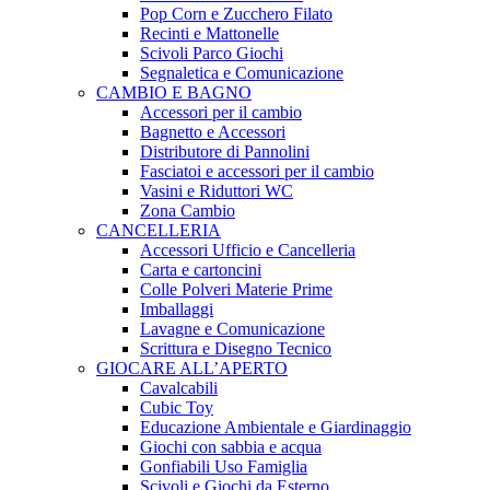
Pop Corn e Zucchero Filato
Recinti e Mattonelle
Scivoli Parco Giochi
Segnaletica e Comunicazione
CAMBIO E BAGNO
Accessori per il cambio
Bagnetto e Accessori
Distributore di Pannolini
Fasciatoi e accessori per il cambio
Vasini e Riduttori WC
Zona Cambio
CANCELLERIA
Accessori Ufficio e Cancelleria
Carta e cartoncini
Colle Polveri Materie Prime
Imballaggi
Lavagne e Comunicazione
Scrittura e Disegno Tecnico
GIOCARE ALL’APERTO
Cavalcabili
Cubic Toy
Educazione Ambientale e Giardinaggio
Giochi con sabbia e acqua
Gonfiabili Uso Famiglia
Scivoli e Giochi da Esterno