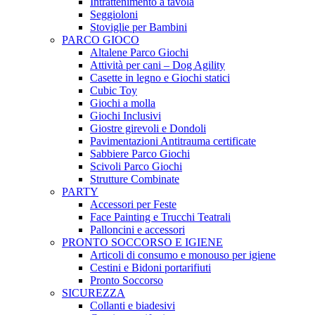
Intrattenimento a tavola
Seggioloni
Stoviglie per Bambini
PARCO GIOCO
Altalene Parco Giochi
Attività per cani – Dog Agility
Casette in legno e Giochi statici
Cubic Toy
Giochi a molla
Giochi Inclusivi
Giostre girevoli e Dondoli
Pavimentazioni Antitrauma certificate
Sabbiere Parco Giochi
Scivoli Parco Giochi
Strutture Combinate
PARTY
Accessori per Feste
Face Painting e Trucchi Teatrali
Palloncini e accessori
PRONTO SOCCORSO E IGIENE
Articoli di consumo e monouso per igiene
Cestini e Bidoni portarifiuti
Pronto Soccorso
SICUREZZA
Collanti e biadesivi