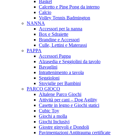
Basket
Calcetto e Ping Pong da interno
Calcio
Volley Tennis Badmington
NANNA
Accessori per la nanna
Box e Sdraiette
Brandine e Accessori
Culle, Lettini e Materassi
PAPPA
Accessori Pappa
Alzasedia e Seggiolini da tavolo
Bavaglini
Intrattenimento a tavola
Seggioloni
Stoviglie per Bambini
PARCO GIOCO
Altalene Parco Giochi
Attività per cani – Dog Agility
Casette in legno e Giochi statici
Cubic Toy
Giochi a molla
Giochi Inclusivi
Giostre girevoli e Dondoli
Pavimentazioni Antitrauma certificate