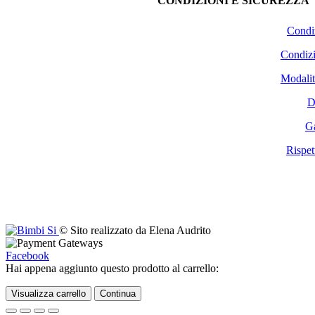
CONDIZIONI E SICUREZZA
Condiz
Condizi
Modalit
D
Ga
Rispet
© Sito realizzato da Elena Audrito
Facebook
Hai appena aggiunto questo prodotto al carrello:
Visualizza carrello
Continua