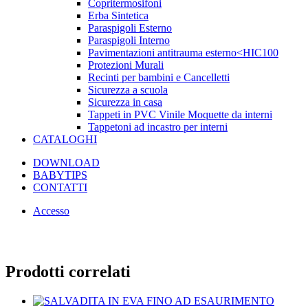
Copritermosifoni
Erba Sintetica
Paraspigoli Esterno
Paraspigoli Interno
Pavimentazioni antitrauma esterno<HIC100
Protezioni Murali
Recinti per bambini e Cancelletti
Sicurezza a scuola
Sicurezza in casa
Tappeti in PVC Vinile Moquette da interni
Tappetoni ad incastro per interni
CATALOGHI
DOWNLOAD
BABYTIPS
CONTATTI
Accesso
Prodotti correlati