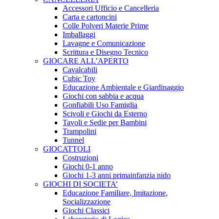
Accessori Ufficio e Cancelleria
Carta e cartoncini
Colle Polveri Materie Prime
Imballaggi
Lavagne e Comunicazione
Scrittura e Disegno Tecnico
GIOCARE ALL’APERTO
Cavalcabili
Cubic Toy
Educazione Ambientale e Giardinaggio
Giochi con sabbia e acqua
Gonfiabili Uso Famiglia
Scivoli e Giochi da Esterno
Tavoli e Sedie per Bambini
Trampolini
Tunnel
GIOCATTOLI
Costruzioni
Giochi 0-1 anno
Giochi 1-3 anni primainfanzia nido
GIOCHI DI SOCIETA’
Educazione Familiare, Imitazione,
Socializzazione
Giochi Classici