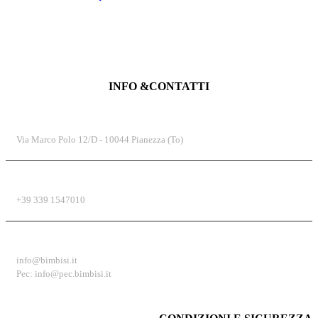
INFO &CONTATTI
INDIRIZZO
Via Marco Polo 12/D - 10044 Pianezza (To)
TELEFONO
+39 339 1547010
EMAIL
info@bimbisi.it
Pec: info@pec.bimbisi.it