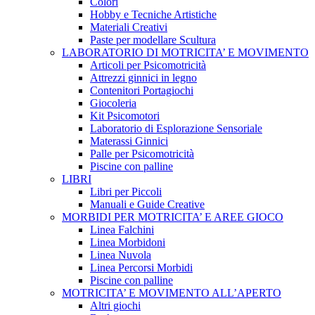
Colori
Hobby e Tecniche Artistiche
Materiali Creativi
Paste per modellare Scultura
LABORATORIO DI MOTRICITA’ E MOVIMENTO
Articoli per Psicomotricità
Attrezzi ginnici in legno
Contenitori Portagiochi
Giocoleria
Kit Psicomotori
Laboratorio di Esplorazione Sensoriale
Materassi Ginnici
Palle per Psicomotricità
Piscine con palline
LIBRI
Libri per Piccoli
Manuali e Guide Creative
MORBIDI PER MOTRICITA’ E AREE GIOCO
Linea Falchini
Linea Morbidoni
Linea Nuvola
Linea Percorsi Morbidi
Piscine con palline
MOTRICITA’ E MOVIMENTO ALL’APERTO
Altri giochi