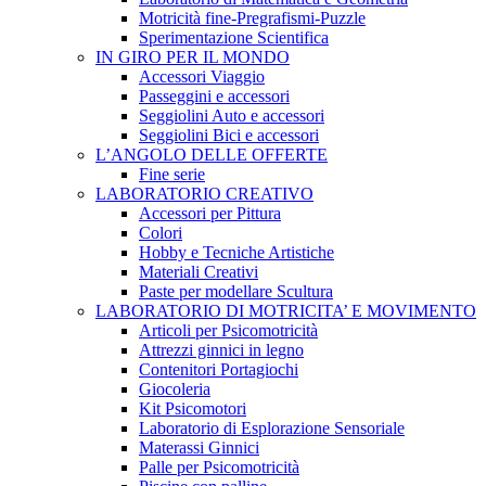
Motricità fine-Pregrafismi-Puzzle
Sperimentazione Scientifica
IN GIRO PER IL MONDO
Accessori Viaggio
Passeggini e accessori
Seggiolini Auto e accessori
Seggiolini Bici e accessori
L’ANGOLO DELLE OFFERTE
Fine serie
LABORATORIO CREATIVO
Accessori per Pittura
Colori
Hobby e Tecniche Artistiche
Materiali Creativi
Paste per modellare Scultura
LABORATORIO DI MOTRICITA’ E MOVIMENTO
Articoli per Psicomotricità
Attrezzi ginnici in legno
Contenitori Portagiochi
Giocoleria
Kit Psicomotori
Laboratorio di Esplorazione Sensoriale
Materassi Ginnici
Palle per Psicomotricità