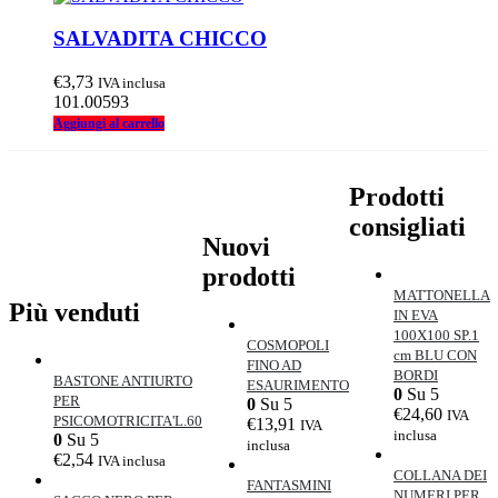
SALVADITA CHICCO
€
3,73
IVA inclusa
101.00593
Aggiungi al carrello
Prodotti
consigliati
Nuovi
prodotti
MATTONELLA
Più venduti
IN EVA
100X100 SP.1
COSMOPOLI
cm BLU CON
FINO AD
BORDI
BASTONE ANTIURTO
ESAURIMENTO
0
Su 5
PER
0
Su 5
€
24,60
IVA
PSICOMOTRICITA'L.60
€
13,91
IVA
inclusa
0
Su 5
inclusa
€
2,54
IVA inclusa
COLLANA DEI
FANTASMINI
NUMERI PER