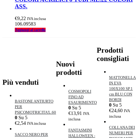
ASS.
€
9,22
IVA inclusa
106.09583
Aggiungi al carrello
Prodotti
consigliati
Nuovi
prodotti
MATTONELLA
Più venduti
IN EVA
100X100 SP.1
COSMOPOLI
cm BLU CON
FINO AD
BORDI
BASTONE ANTIURTO
ESAURIMENTO
0
Su 5
PER
0
Su 5
€
24,60
IVA
PSICOMOTRICITA'L.60
€
13,91
IVA
inclusa
0
Su 5
inclusa
€
2,54
IVA inclusa
COLLANA DEI
FANTASMINI
NUMERI PER
SACCO NERO PER
HALLOWEEN -