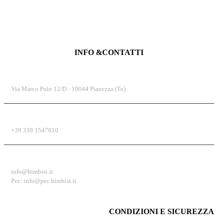
INFO &CONTATTI
INDIRIZZO
Via Marco Polo 12/D - 10044 Pianezza (To)
TELEFONO
+39 339 1547010
EMAIL
info@bimbisi.it
Pec: info@pec.bimbisi.it
CONDIZIONI E SICUREZZA