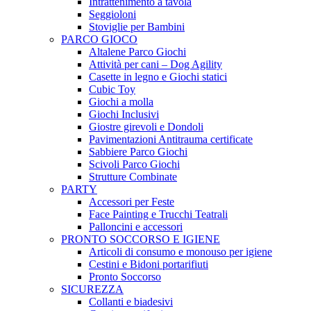
Intrattenimento a tavola
Seggioloni
Stoviglie per Bambini
PARCO GIOCO
Altalene Parco Giochi
Attività per cani – Dog Agility
Casette in legno e Giochi statici
Cubic Toy
Giochi a molla
Giochi Inclusivi
Giostre girevoli e Dondoli
Pavimentazioni Antitrauma certificate
Sabbiere Parco Giochi
Scivoli Parco Giochi
Strutture Combinate
PARTY
Accessori per Feste
Face Painting e Trucchi Teatrali
Palloncini e accessori
PRONTO SOCCORSO E IGIENE
Articoli di consumo e monouso per igiene
Cestini e Bidoni portarifiuti
Pronto Soccorso
SICUREZZA
Collanti e biadesivi