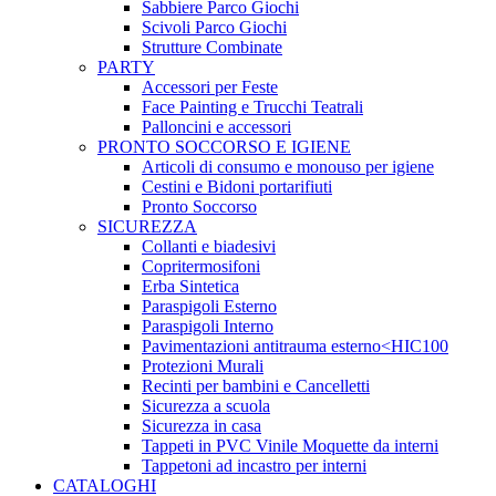
Sabbiere Parco Giochi
Scivoli Parco Giochi
Strutture Combinate
PARTY
Accessori per Feste
Face Painting e Trucchi Teatrali
Palloncini e accessori
PRONTO SOCCORSO E IGIENE
Articoli di consumo e monouso per igiene
Cestini e Bidoni portarifiuti
Pronto Soccorso
SICUREZZA
Collanti e biadesivi
Copritermosifoni
Erba Sintetica
Paraspigoli Esterno
Paraspigoli Interno
Pavimentazioni antitrauma esterno<HIC100
Protezioni Murali
Recinti per bambini e Cancelletti
Sicurezza a scuola
Sicurezza in casa
Tappeti in PVC Vinile Moquette da interni
Tappetoni ad incastro per interni
CATALOGHI