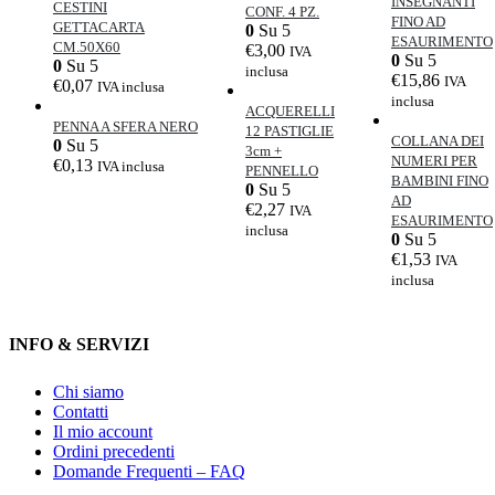
INSEGNANTI
CESTINI
CONF. 4 PZ.
FINO AD
GETTACARTA
0
Su 5
ESAURIMENTO
CM.50X60
€
3,00
IVA
0
Su 5
0
Su 5
inclusa
€
15,86
IVA
€
0,07
IVA inclusa
inclusa
ACQUERELLI
PENNA A SFERA NERO
12 PASTIGLIE
COLLANA DEI
0
Su 5
3cm +
NUMERI PER
€
0,13
IVA inclusa
PENNELLO
BAMBINI FINO
0
Su 5
AD
€
2,27
IVA
ESAURIMENTO
inclusa
0
Su 5
€
1,53
IVA
inclusa
INFO & SERVIZI
Chi siamo
Contatti
Il mio account
Ordini precedenti
Domande Frequenti – FAQ