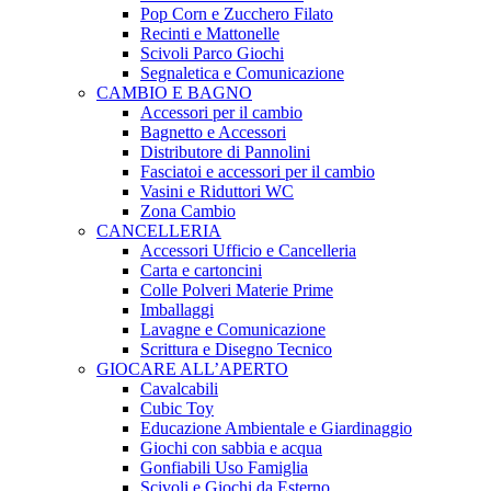
Pop Corn e Zucchero Filato
Recinti e Mattonelle
Scivoli Parco Giochi
Segnaletica e Comunicazione
CAMBIO E BAGNO
Accessori per il cambio
Bagnetto e Accessori
Distributore di Pannolini
Fasciatoi e accessori per il cambio
Vasini e Riduttori WC
Zona Cambio
CANCELLERIA
Accessori Ufficio e Cancelleria
Carta e cartoncini
Colle Polveri Materie Prime
Imballaggi
Lavagne e Comunicazione
Scrittura e Disegno Tecnico
GIOCARE ALL’APERTO
Cavalcabili
Cubic Toy
Educazione Ambientale e Giardinaggio
Giochi con sabbia e acqua
Gonfiabili Uso Famiglia
Scivoli e Giochi da Esterno