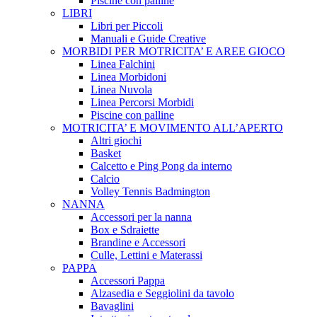
Piscine con palline
LIBRI
Libri per Piccoli
Manuali e Guide Creative
MORBIDI PER MOTRICITA’ E AREE GIOCO
Linea Falchini
Linea Morbidoni
Linea Nuvola
Linea Percorsi Morbidi
Piscine con palline
MOTRICITA’ E MOVIMENTO ALL’APERTO
Altri giochi
Basket
Calcetto e Ping Pong da interno
Calcio
Volley Tennis Badmington
NANNA
Accessori per la nanna
Box e Sdraiette
Brandine e Accessori
Culle, Lettini e Materassi
PAPPA
Accessori Pappa
Alzasedia e Seggiolini da tavolo
Bavaglini