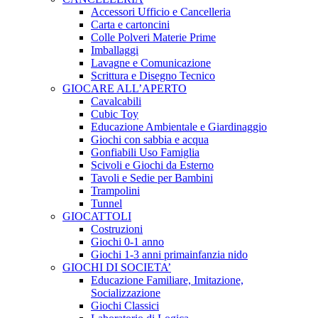
Accessori Ufficio e Cancelleria
Carta e cartoncini
Colle Polveri Materie Prime
Imballaggi
Lavagne e Comunicazione
Scrittura e Disegno Tecnico
GIOCARE ALL’APERTO
Cavalcabili
Cubic Toy
Educazione Ambientale e Giardinaggio
Giochi con sabbia e acqua
Gonfiabili Uso Famiglia
Scivoli e Giochi da Esterno
Tavoli e Sedie per Bambini
Trampolini
Tunnel
GIOCATTOLI
Costruzioni
Giochi 0-1 anno
Giochi 1-3 anni primainfanzia nido
GIOCHI DI SOCIETA’
Educazione Familiare, Imitazione,
Socializzazione
Giochi Classici