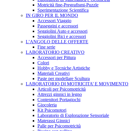
Motricità fine-Pregrafismi-Puzzle
Sperimentazione Scientifica
IN GIRO PER IL MONDO
Accessori Viaggio
Passeggini e accessori
Seggiolini Auto e accessori
Seggiolini Bici e accessori
L’ANGOLO DELLE OFFERTE
Fine serie
LABORATORIO CREATIVO
Accessori per Pittura
Colori
Hobby e Tecniche Artistiche
Materiali Creativi
Paste per modellare Scultura
LABORATORIO DI MOTRICITA’ E MOVIMENTO
Articoli per Psicomotricità
Attrezzi ginnici in legno
Contenitori Portagiochi
Giocoleria
Kit Psicomotori
Laboratorio di Esplorazione Sensoriale
Materassi Ginnici
Palle per Psicomotricità