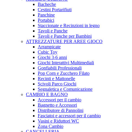
Bacheche
Cestini Portarifiuti
Panchine
Portabici
Staccionate e Recinzioni in legno
Tavoli e Panche
Tavoli e Panche per Bambini
ATTREZZATURE PER AREE GIOCO
Arrampicate
Cubic Toy
Giochi 3-6 anni
Giochi Interattivi Multimediali
Gonfiabili Professionali
Pop Corn e Zucchero Filato
Recinti e Mattonelle
Scivoli Parco Giochi
Segnaletica e Comunicazione
CAMBIO E BAGNO
Accessori per il cambio
Bagnetto e Accessori
Distributore di Pannolini
Fasciatoi e accessori per il cambio
Vasini e Riduttori WC
Zona Cambio
CANCELLERIA