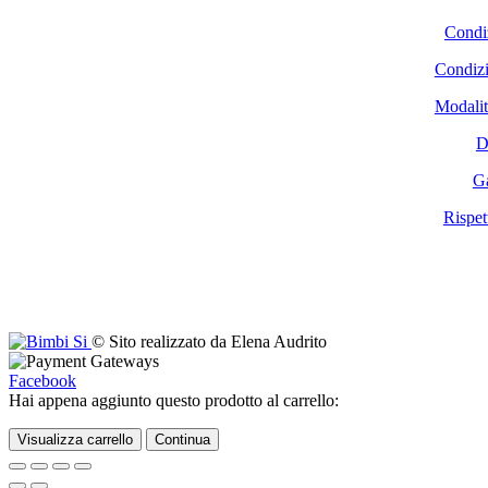
Condiz
Condizi
Modalit
D
Ga
Rispet
© Sito realizzato da Elena Audrito
Facebook
Hai appena aggiunto questo prodotto al carrello:
Visualizza carrello
Continua