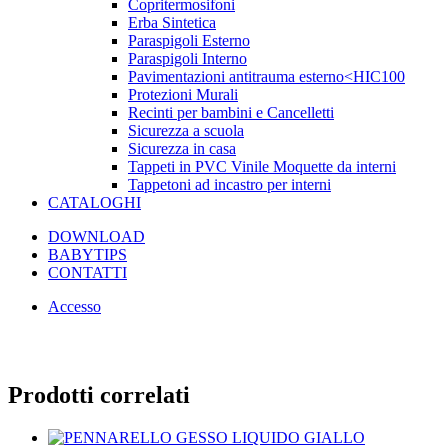
Copritermosifoni
Erba Sintetica
Paraspigoli Esterno
Paraspigoli Interno
Pavimentazioni antitrauma esterno<HIC100
Protezioni Murali
Recinti per bambini e Cancelletti
Sicurezza a scuola
Sicurezza in casa
Tappeti in PVC Vinile Moquette da interni
Tappetoni ad incastro per interni
CATALOGHI
DOWNLOAD
BABYTIPS
CONTATTI
Accesso
Prodotti correlati