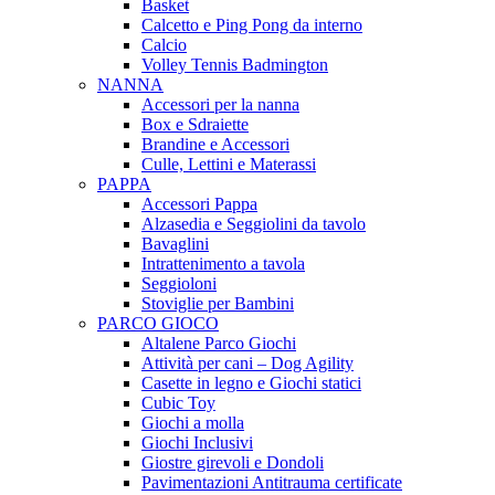
Basket
Calcetto e Ping Pong da interno
Calcio
Volley Tennis Badmington
NANNA
Accessori per la nanna
Box e Sdraiette
Brandine e Accessori
Culle, Lettini e Materassi
PAPPA
Accessori Pappa
Alzasedia e Seggiolini da tavolo
Bavaglini
Intrattenimento a tavola
Seggioloni
Stoviglie per Bambini
PARCO GIOCO
Altalene Parco Giochi
Attività per cani – Dog Agility
Casette in legno e Giochi statici
Cubic Toy
Giochi a molla
Giochi Inclusivi
Giostre girevoli e Dondoli
Pavimentazioni Antitrauma certificate