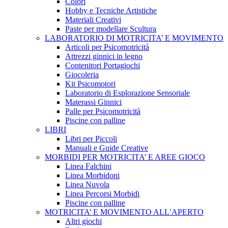
Colori
Hobby e Tecniche Artistiche
Materiali Creativi
Paste per modellare Scultura
LABORATORIO DI MOTRICITA’ E MOVIMENTO
Articoli per Psicomotricità
Attrezzi ginnici in legno
Contenitori Portagiochi
Giocoleria
Kit Psicomotori
Laboratorio di Esplorazione Sensoriale
Materassi Ginnici
Palle per Psicomotricità
Piscine con palline
LIBRI
Libri per Piccoli
Manuali e Guide Creative
MORBIDI PER MOTRICITA’ E AREE GIOCO
Linea Falchini
Linea Morbidoni
Linea Nuvola
Linea Percorsi Morbidi
Piscine con palline
MOTRICITA’ E MOVIMENTO ALL’APERTO
Altri giochi