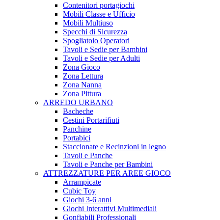
Contenitori portagiochi
Mobili Classe e Ufficio
Mobili Multiuso
Specchi di Sicurezza
Spogliatoio Operatori
Tavoli e Sedie per Bambini
Tavoli e Sedie per Adulti
Zona Gioco
Zona Lettura
Zona Nanna
Zona Pittura
ARREDO URBANO
Bacheche
Cestini Portarifiuti
Panchine
Portabici
Staccionate e Recinzioni in legno
Tavoli e Panche
Tavoli e Panche per Bambini
ATTREZZATURE PER AREE GIOCO
Arrampicate
Cubic Toy
Giochi 3-6 anni
Giochi Interattivi Multimediali
Gonfiabili Professionali